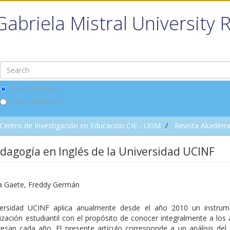
Gabriela Mistral University 
Search DSpace
This Collection
Centro de Investigación en Educación CIE - UGM
Revista Akadèm
edagogía en Inglés de la Universidad UCINF
a Gaete, Freddy Germán
ersidad UCINF aplica anualmente desde el año 2010 un instru
ización estudiantil con el propósito de conocer integralmente a los
esan cada año. El presente artículo corresponde a un análisis del p