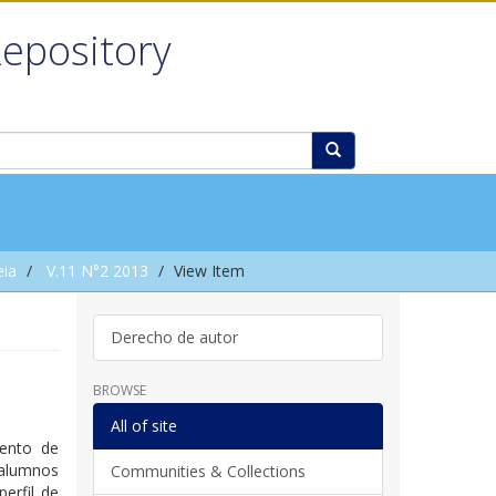
Repository
eia
V.11 N°2 2013
View Item
Derecho de autor
BROWSE
All of site
mento de
 alumnos
Communities & Collections
erfil de