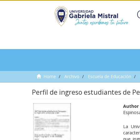
Home
Archivo
Escuela de Educación
Perfil de ingreso estudiantes de P
Author
Espinos
La Univ
caracter
que ingr