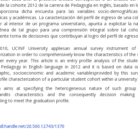
de la cohorte 2012 de la carrera de Pedagogía en Inglés, basado en 
porciona dicha encuesta para las variables socio-demográficas
as y académicas. La caracterización del perfil de ingreso de una co
ar al interior de un programa universitario, apunta a explicitar la n
énea de tal grupo para una comprensión integral sobre tal coho
nte toma de decisiones que contribuyan al logro del perfil de egreso
010, UCINF University appliesan annual survey instrument of
rization in order to comprehensively know the characteristics of the
er every year. This article is an entry profile analysis of the stu
 Pedagogy in English language in 2012 and it is based on data o
phic, socioeconomic and academic variablesprovided by this sur
ofile characterization of a particular student cohort within a universit
 aims at specifying the heterogeneous nature of such group 
andits characteristics and the consequently decision making
ting to meet the graduation profile.
hdl.handle.net/20.500.12743/1370