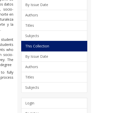
los datos
By Issue Date
, socio-
horte en
Authors
aturaleza
rte y la
Titles
.
Subjects
 student
 students
This Collection
dents who
n socio-
By Issue Date
vey. The
y degree
Authors
to fully
Titles
 process
Subjects
Login