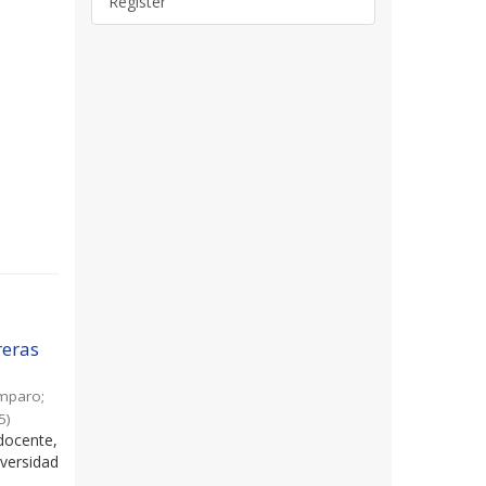
Register
reras
Amparo
;
5
)
docente,
versidad