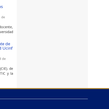
os
d de
docente,
versidad
nte de
d Ucinf
d de
(CIE). de
TIC y la