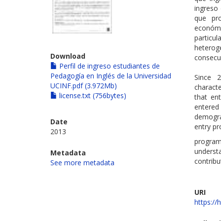
ingreso 
que pro
económic
particul
heterog
Download
consecue
Perfil de ingreso estudiantes de
Pedagogía en Inglés de la Universidad
Since 2
UCINF.pdf (3.972Mb)
characte
license.txt (756bytes)
that ent
entered
demogra
Date
entry pr
2013
program
underst
Metadata
contribu
See more metadata
URI
https://