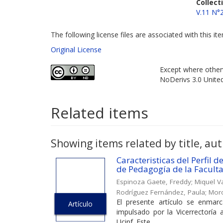
Collect
V.11 N°
The following license files are associated with this it
Original License
Except where otherw
NoDerivs 3.0 Unite
Related items
Showing items related by title, aut
Caracteristicas del Perfil 
de Pedagogía de la Facult
Espinoza Gaete, Freddy
;
Miquel Va
Rodríguez Fernández, Paula
;
Moro
El presente artículo se enmarc
Artículo
impulsado por la Vicerrectoría 
Ucinf. Este ...