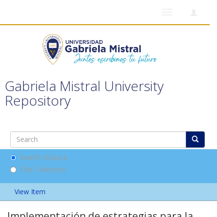
Toggle
navigation
Gabriela Mistral University
Repository
Search DSpace
This Collection
View Item
Implementación de estrategias para la