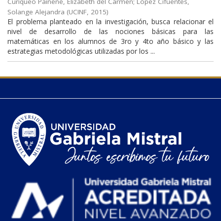
Curiqueo Painene, Elizabeth del Carmen
;
López Cifuentes,
Solange Alejandra
(
UCINF
,
2015
)
El problema planteado en la investigación, busca relacionar el
nivel de desarrollo de las nociones básicas para las
matemáticas en los alumnos de 3ro y 4to año básico y las
estrategias metodológicas utilizadas por los ...