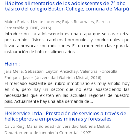
Hábitos alimentarios de los adolescentes de 7° año
básico del colegio Boston College, comuna de Maipú
Maino Farías, Lizette Lourdes
;
Rojas Retamales, Estrella
Esmeralda
(
UCINF
,
2016
)
Introducción: La adolescencia es una etapa que se caracteriza
por cambios físicos, cambios hormonales y conductuales que
llevan a provocar contradicciones. Es un momento clave para la
instauración de hábitos alimentarios. ...
Heim :
Jara Mella, Sebastián
;
Leyton Ancachay, Valentina
;
Fontecilla
Enríquez, Javier
(
Universidad Gabriela Mistral
,
2016
)
El mercado existente del rubro inmobiliario es muy amplio hoy
en día, pero hay un sector que no está abasteciendo las
necesidades que existen en las actuales regiones de nuestro
país. Actualmente hay una alta demanda de ...
Heliservice Ltda.: Prestación de servicios a través de
helicópteros a empresas mineras y forestales
Calvo Reig, María Soledad
(
Universidad Gabriela Mistral.
Departamento de Ingeniería Comercial
,
1997
)