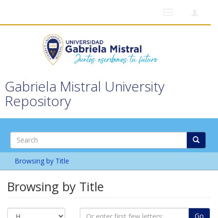
Toggle
navigation
Gabriela Mistral University
Repository
Browsing by Title
Browsing by Title
Go