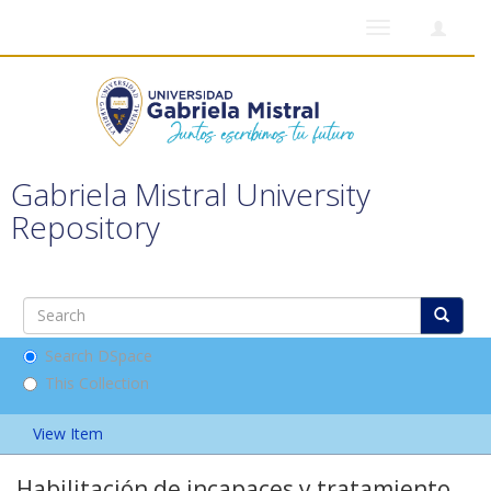
Toggle
navigation
Gabriela Mistral University
Repository
Search DSpace
This Collection
View Item
Habilitación de incapaces y tratamiento