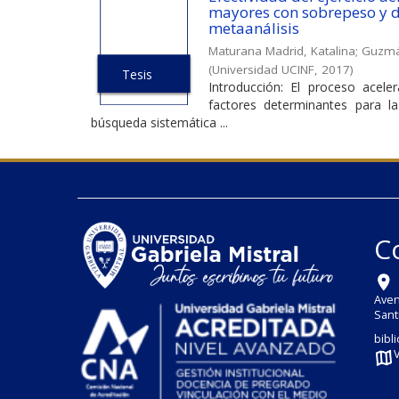
mayores con sobrepeso y di
metaanálisis
Maturana Madrid, Katalina
;
Guzmá
(
Universidad UCINF
,
2017
)
Tesis
Introducción: El proceso acel
factores determinantes para l
búsqueda sistemática ...
C
Aven
Sant
bibl