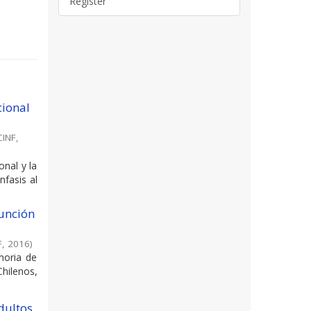
Register
cional
CINF
,
onal y la
nfasis al
función
F
,
2016
)
moria de
hilenos,
dultos