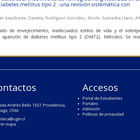
abetes mellitus tipo 2 : una revisión sistemática con
n Sepúlveda, Daniela
;
Rodríguez González, Nicole
;
Saavedra Llano, Al
erado de envejecimiento, inadecuados estilos de vida y el sobre
a aparición de diabetes mellitus tipo 2 (DMT2). Métodos: Se rea
ontactos
Accesos
Portal de Estudiantes
Portales
ida Andrés Bello 1337, Providencia,
Admisión
iago, Chile
Políticas de privacidad
ioteca@ugm.cl
Ver mapa