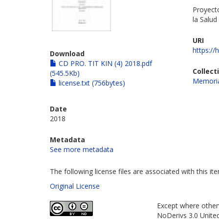
Proyecto
la Salud
URI
https://
Download
CD PRO. TIT KIN (4) 2018.pdf
Collect
(545.5Kb)
Memoria
license.txt (756bytes)
Date
2018
Metadata
See more metadata
The following license files are associated with this it
Original License
Except where otherw
NoDerivs 3.0 Unite