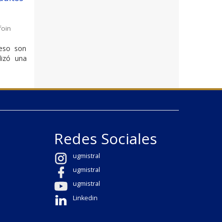
foin
peso son
lizó una
Redes Sociales
ugmistral
ugmistral
ugmistral
Linkedin