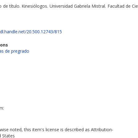
 de título. Kinesiólogos. Universidad Gabriela Mistral. Facultad de Ci
hdl.handle.net/20.500.12743/815
ions
s de pregrado
em:
ise noted, this item's license is described as Attribution-
d States