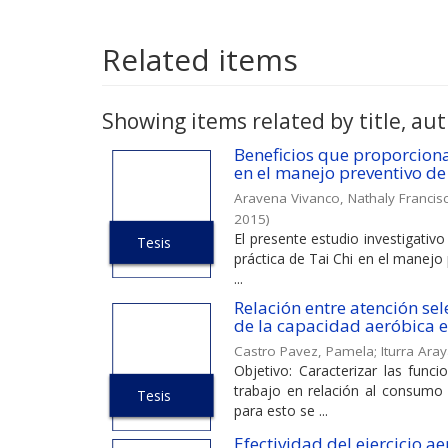
Related items
Showing items related by title, aut
Beneficios que proporciona 
en el manejo preventivo de
Aravena Vivanco, Nathaly Francis
2015
)
El presente estudio investigativo
Tesis
práctica de Tai Chi en el manejo
...
Relación entre atención se
de la capacidad aeróbica e
Castro Pavez, Pamela
;
Iturra Ara
Objetivo: Caracterizar las func
trabajo en relación al consum
Tesis
para esto se ...
Efectividad del ejercicio a