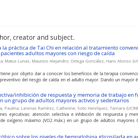
hor, creator and subject.
la práctica de Tai Chi en relación al tratamiento conven
 pacientes adultos mayores con riesgo de caída
ca
;
Matus Lunas, Mauricio Alejandro
;
Ortega González, Hans Alonso
(
U
 tiene por objeto dar a conocer los beneficios de la terapia convenci
 preventivo del riesgo de caída en el adulto mayor. Dando un mayor é
lectiva/inhibición de respuesta y memoria de trabajo en 
n un grupo de adultos mayores activos y sedentarios
ya, Paulina
;
Larenas Ramírez, Catherine
;
Soto Henríquez, Tamara
(
UCIN
iones ejecutivas: atención selectiva e inhibición de respuesta y me
o de oxígeno máximo (VO2 máx.) en un grupo de adultos mayores C
eróbico sobre los niveles de hemoglobina glicosilada en a