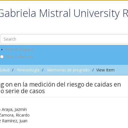
Gabriela Mistral University 
Search DSpace
This Collection
 Salud
Kinesiología
Memorias de pregrado
View Item
g on en la medición del riesgo de caidas en
o serie de casos
 Araya, Jazmín
Zamora, Ricardo
z Ramírez, Juan