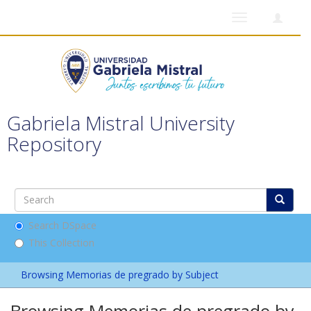
Toggle
navigation
Gabriela Mistral University
Repository
Search DSpace
This Collection
Browsing Memorias de pregrado by Subject