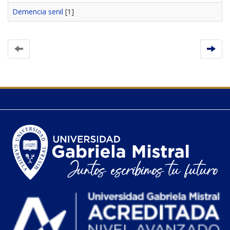
Demencia senil
[1]