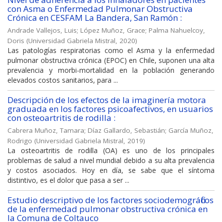
con Asma o Enfermedad Pulmonar Obstructiva
Crónica en CESFAM La Bandera, San Ramón :
Andrade Vallejos, Luis
;
López Muñoz, Grace
;
Palma Nahuelcoy,
Doris
(
Universidad Gabriela Mistral
,
2020
)
Las patologías respiratorias como el Asma y la enfermedad
pulmonar obstructiva crónica (EPOC) en Chile, suponen una alta
prevalencia y morbi-mortalidad en la población generando
elevados costos sanitarios, para ...
Descripción de los efectos de la imaginería motora
graduada en los factores psicoafectivos, en usuarios
con osteoartritis de rodilla :
Cabrera Muñoz, Tamara
;
Díaz Gallardo, Sebastián
;
García Muñoz,
Rodrigo
(
Universidad Gabriela Mistral
,
2019
)
La osteoartritis de rodilla (OA) es uno de los principales
problemas de salud a nivel mundial debido a su alta prevalencia
y costos asociados. Hoy en día, se sabe que el síntoma
distintivo, es el dolor que pasa a ser ...
Estudio descriptivo de los factores sociodemográficos
de la enfermedad pulmonar obstructiva crónica en
la Comuna de Coltauco