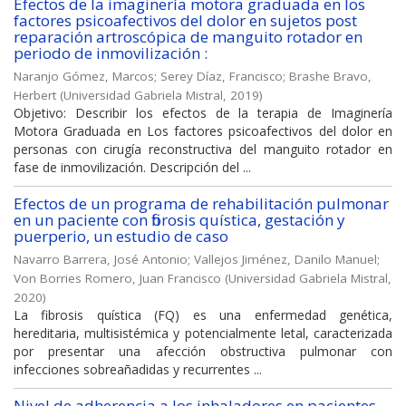
Efectos de la imaginería motora graduada en los
factores psicoafectivos del dolor en sujetos post
reparación artroscópica de manguito rotador en
periodo de inmovilización :
Naranjo Gómez, Marcos
;
Serey Díaz, Francisco
;
Brashe Bravo,
Herbert
(
Universidad Gabriela Mistral
,
2019
)
Objetivo: Describir los efectos de la terapia de Imaginería
Motora Graduada en Los factores psicoafectivos del dolor en
personas con cirugía reconstructiva del manguito rotador en
fase de inmovilización. Descripción del ...
Efectos de un programa de rehabilitación pulmonar
en un paciente con fibrosis quística, gestación y
puerperio, un estudio de caso
Navarro Barrera, José Antonio
;
Vallejos Jiménez, Danilo Manuel
;
Von Borries Romero, Juan Francisco
(
Universidad Gabriela Mistral
,
2020
)
La fibrosis quística (FQ) es una enfermedad genética,
hereditaria, multisistémica y potencialmente letal, caracterizada
por presentar una afección obstructiva pulmonar con
infecciones sobreañadidas y recurrentes ...
Nivel de adherencia a los inhaladores en pacientes