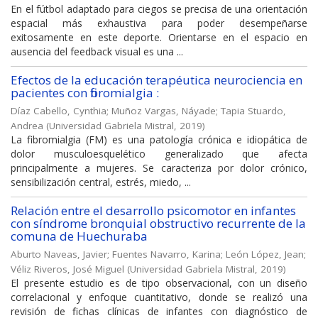
En el fútbol adaptado para ciegos se precisa de una orientación
espacial más exhaustiva para poder desempeñarse
exitosamente en este deporte. Orientarse en el espacio en
ausencia del feedback visual es una ...
Efectos de la educación terapéutica neurociencia en
pacientes con fibromialgia :
Díaz Cabello, Cynthia
;
Muñoz Vargas, Náyade
;
Tapia Stuardo,
Andrea
(
Universidad Gabriela Mistral
,
2019
)
La fibromialgia (FM) es una patología crónica e idiopática de
dolor musculoesquelético generalizado que afecta
principalmente a mujeres. Se caracteriza por dolor crónico,
sensibilización central, estrés, miedo, ...
Relación entre el desarrollo psicomotor en infantes
con síndrome bronquial obstructivo recurrente de la
comuna de Huechuraba
Aburto Naveas, Javier
;
Fuentes Navarro, Karina
;
León López, Jean
;
Véliz Riveros, José Miguel
(
Universidad Gabriela Mistral
,
2019
)
El presente estudio es de tipo observacional, con un diseño
correlacional y enfoque cuantitativo, donde se realizó una
revisión de fichas clínicas de infantes con diagnóstico de