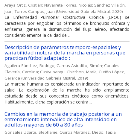
Araya Ortiz, Cristián
;
Navarrete Torres, Nicolás
;
Sánchez Villalón,
Juan
;
Torres Campos, Juan
(
Universidad Gabriela Mistral
,
2020
)
La Enfermedad Pulmonar Obstructiva Crónica (EPOC) se
caracteriza por englobar los términos de bronquitis crónica y
enfisema, genera la disminución del flujo aéreo, afectando
considerablemente la calidad de ...
Descripción de parámetros temporo-espaciales y
variabilidad motora de la marcha en personas que
practican fútbol adaptado :
Aguilera Sánchez, Rodrigo
;
Camus Astudillo, Simón
;
Canales
Clavería, Carolina
;
Cusiyupanqui Chicchon, María
;
Cutiño López,
Gerarda
(
Universidad Gabriela Mistral
,
2019
)
La marcha humana es considerada un indicador importante de
salud. La exploración de la marcha ha sido ampliamente
estudiada desde sus conceptos cinéticos como cinemáticos.
Habitualmente, dicha exploración se centra ...
Cambios en la memoria de trabajo posterior a un
entrenamiento interválico de alta intensidad en
adultos mayores de 60 a 80 años
González Ugarte, Stephanie
;
Quiroz Martínez, Diego
;
Tapia