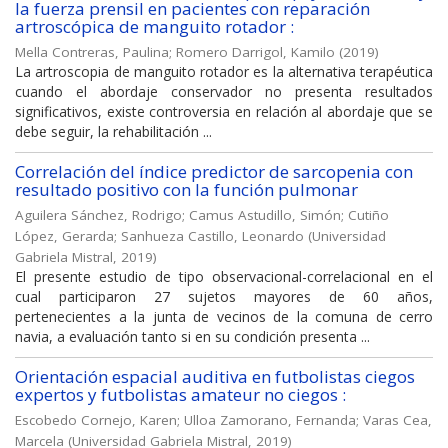
la fuerza prensil en pacientes con reparación
artroscópica de manguito rotador :
Mella Contreras, Paulina
;
Romero Darrigol, Kamilo
(
2019
)
La artroscopia de manguito rotador es la alternativa terapéutica
cuando el abordaje conservador no presenta resultados
significativos, existe controversia en relación al abordaje que se
debe seguir, la rehabilitación ...
Correlación del índice predictor de sarcopenia con
resultado positivo con la función pulmonar
Aguilera Sánchez, Rodrigo
;
Camus Astudillo, Simón
;
Cutiño
López, Gerarda
;
Sanhueza Castillo, Leonardo
(
Universidad
Gabriela Mistral
,
2019
)
El presente estudio de tipo observacional-correlacional en el
cual participaron 27 sujetos mayores de 60 años,
pertenecientes a la junta de vecinos de la comuna de cerro
navia, a evaluación tanto si en su condición presenta ...
Orientación espacial auditiva en futbolistas ciegos
expertos y futbolistas amateur no ciegos :
Escobedo Cornejo, Karen
;
Ulloa Zamorano, Fernanda
;
Varas Cea,
Marcela
(
Universidad Gabriela Mistral
,
2019
)