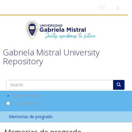
Toggle
navigation
Gabriela Mistral University
Repository
Search DSpace
This Collection
Memorias de pregrado