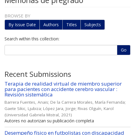
Memorias de pregrado
BROWSE BY
By Issue Date
Authors
Titles
Subjects
Search within this collection:
Go
Recent Submissions
Terapia de realidad virtual de miembro superior
para pacientes con accidente cerebro vascular :
Revisión sistemática
Barrera Fuentes, Anais
;
De la Carrera Morales, María Fernanda
;
Gaete Sikic, Ljubiza
;
López Jara, Jorge
;
Rivas Olguín, Karol
(
Universidad Gabriela Mistral
,
2021
)
Autores no autorizan su publicación completa
Desempeño físico en futbolistas con discapacidad