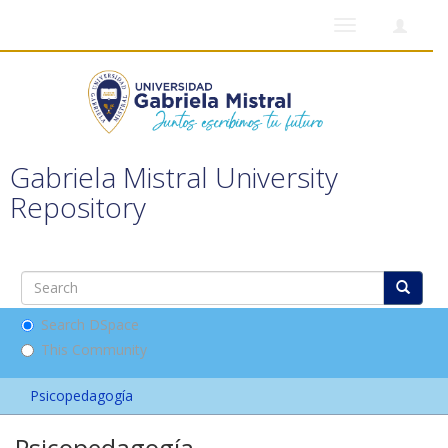
Toggle
navigation
Gabriela Mistral University
Repository
Search DSpace
This Community
Psicopedagogía