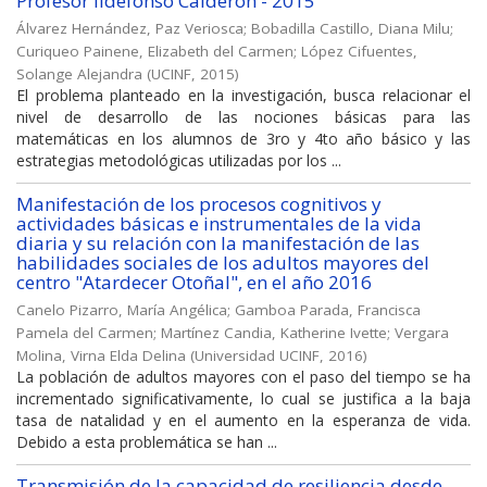
Profesor Ildefonso Calderón - 2015
Álvarez Hernández, Paz Veriosca
;
Bobadilla Castillo, Diana Milu
;
Curiqueo Painene, Elizabeth del Carmen
;
López Cifuentes,
Solange Alejandra
(
UCINF
,
2015
)
El problema planteado en la investigación, busca relacionar el
nivel de desarrollo de las nociones básicas para las
matemáticas en los alumnos de 3ro y 4to año básico y las
estrategias metodológicas utilizadas por los ...
Manifestación de los procesos cognitivos y
actividades básicas e instrumentales de la vida
diaria y su relación con la manifestación de las
habilidades sociales de los adultos mayores del
centro "Atardecer Otoñal", en el año 2016
Canelo Pizarro, María Angélica
;
Gamboa Parada, Francisca
Pamela del Carmen
;
Martínez Candia, Katherine Ivette
;
Vergara
Molina, Virna Elda Delina
(
Universidad UCINF
,
2016
)
La población de adultos mayores con el paso del tiempo se ha
incrementado significativamente, lo cual se justifica a la baja
tasa de natalidad y en el aumento en la esperanza de vida.
Debido a esta problemática se han ...
Transmisión de la capacidad de resiliencia desde