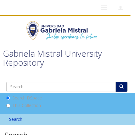
Toggle
navigation
Gabriela Mistral University
Repository
Search DSpace
This Collection
Search