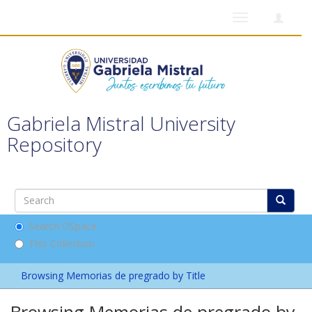
Toggle
navigation
Gabriela Mistral University
Repository
Search DSpace
This Collection
Browsing Memorias de pregrado by Title