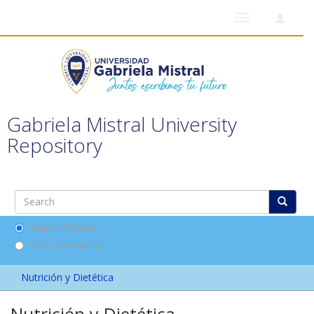
Toggle
navigation
Gabriela Mistral University
Repository
Search DSpace
This Community
Nutrición y Dietética