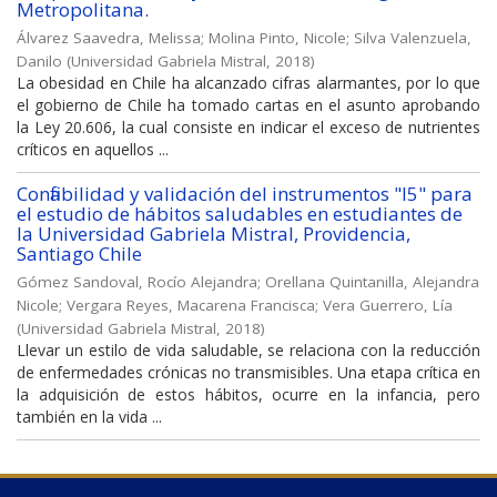
Metropolitana.
Álvarez Saavedra, Melissa
;
Molina Pinto, Nicole
;
Silva Valenzuela,
Danilo
(
Universidad Gabriela Mistral
,
2018
)
La obesidad en Chile ha alcanzado cifras alarmantes, por lo que
el gobierno de Chile ha tomado cartas en el asunto aprobando
la Ley 20.606, la cual consiste en indicar el exceso de nutrientes
críticos en aquellos ...
Confiabilidad y validación del instrumentos "I5" para
el estudio de hábitos saludables en estudiantes de
la Universidad Gabriela Mistral, Providencia,
Santiago Chile
Gómez Sandoval, Rocío Alejandra
;
Orellana Quintanilla, Alejandra
Nicole
;
Vergara Reyes, Macarena Francisca
;
Vera Guerrero, Lía
(
Universidad Gabriela Mistral
,
2018
)
Llevar un estilo de vida saludable, se relaciona con la reducción
de enfermedades crónicas no transmisibles. Una etapa crítica en
la adquisición de estos hábitos, ocurre en la infancia, pero
también en la vida ...