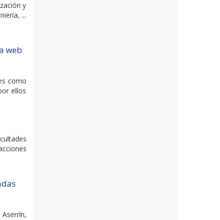
ización y
ería, ...
na web
ales como
or ellos
cultades
acciones
adas
Aserrín,