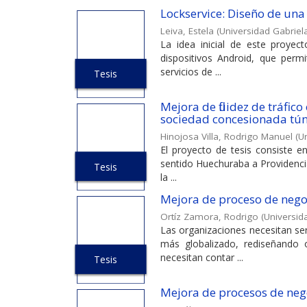
Lockservice: Diseño de una 
Leiva, Estela
(
Universidad Gabriela
La idea inicial de este proye
dispositivos Android, que permi
servicios de ...
Tesis
Mejora de fluidez de tráfic
sociedad concesionada tún
Hinojosa Villa, Rodrigo Manuel
(
Un
El proyecto de tesis consiste en
sentido Huechuraba a Providencia
Tesis
la ...
Mejora de proceso de nego
Ortíz Zamora, Rodrigo
(
Universida
Las organizaciones necesitan se
más globalizado, rediseñando
necesitan contar ...
Tesis
Mejora de procesos de nego