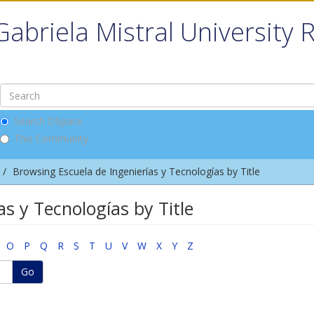
Gabriela Mistral University 
Search DSpace
This Community
Browsing Escuela de Ingenierías y Tecnologías by Title
s y Tecnologías by Title
O
P
Q
R
S
T
U
V
W
X
Y
Z
Go