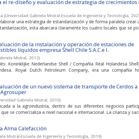
el re-diseño y evaluación de estrategia de crecimientos
na
(
Universidad Gabriela Mistral-Escuela de Ingeniería y Tecnología
,
202
 elaborar una estrategia de estandarización y de forma paralela crear
standarización, esta abarcara claramente los cuatro locales que se pos
luación de la instalación y operación de estaciones de
bles líquidos empresa Shell Chile S.A.C.e I.
briela Mistral
,
2012
)
és: Koninklijke Nederlandse Shell / Compañía Real Holandesa Shell
landesa. Royal Dutch Petroleum Company, era una compañía ho
aluación de un nuevo sistema de transporte de Cerdos a 
 Agrosuper
versidad Gabriela Mistral
,
2010
)
ada a la agroindustria, dentro de sus diferentes negocios partici
que se comercializa a nivel nacional e internacional. La crianza y sacr
 Alma Calefacción
ela Mistral-Escuela de Ingeniería y Tecnología
,
2019
)