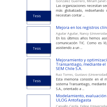
González Guerrero, Miriam Janet
Las organizaciones necesitan se
más globalizado, rediseñando
necesitan contar ...
Tesis
Mejora en los registros clí
Aguilar Aguilar, Nancy
(
Universida
En los últimos años hemos asis
comunicación TIC. Como es lóg
asistiendo a un ...
Tesis
Mejoramiento y optimizaci
Transantiago, mediante el
SEM Chile S.A.
Ruiz Torres, Gustavo
(
Universidad
Esta memoria consiste en el m
Tesis
sistema Transantiago, mediante
S.A., orientado a ...
Modelamiento, evaluación y
ULOG Antofagasta
Carvallo Cerda, Felipe
(
Universida