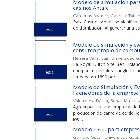
Modelo de simulación para 
casinos Antalc
Cárdenas Álvarez, Gabriela Tatia
Para Casinos Antalc se planifica
de distribución. Al generar una e
Tesis
Modelo de simulación y eva
consumo propio de combusti
Herrera Valle, Luis
(
Universidad Ga
La Royal Dutch Shell (en Holand
compañía petrolera anglo-ho
Tesis
fundada en 1890 por ...
Modelo de Simulación y Ev
Faenadoras de la empresa
Valenzuela Dávila, Sebastián
(
Uni
Agrosuper es una empresa dedic
producción de carne de cerdo, la 
Tesis
los ...
Modelo ESCO para empresa
Garrido, Oscar
(
Universidad Gabri