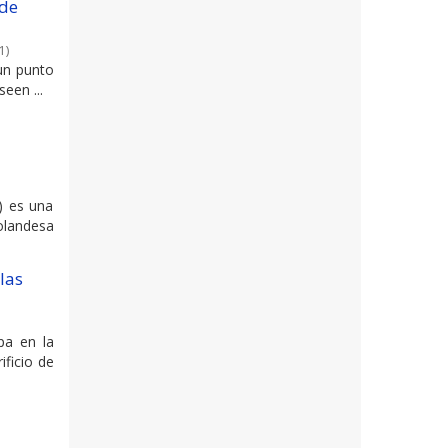
 de
1
)
 un punto
een ...
) es una
landesa
las
pa en la
ificio de