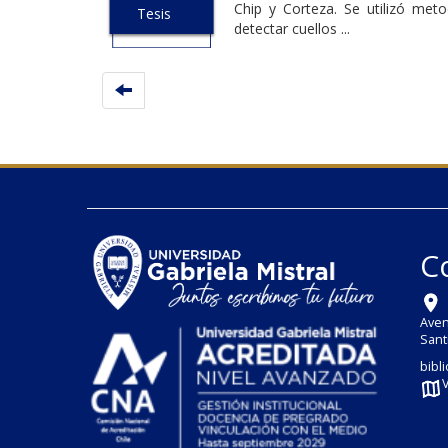
Chip y Corteza. Se utilizó meto
Tesis
detectar cuellos ...
C
Aven
Sant
bibl