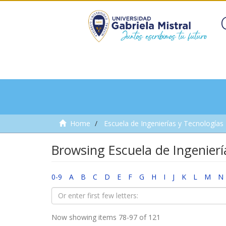
Home
Escuela de Ingenierías y Tecnologías
Browsing Escuela de Ingeniería
0-9
A
B
C
D
E
F
G
H
I
J
K
L
M
N
Now showing items 78-97 of 121