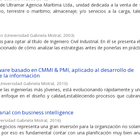
e Ultramar Agencia Marítima Ltda., unidad dedicada a la venta de s
o, terrestre o marítimo; almacenaje; y/o servicios a la carga, ta
do
(
Universidad Gabriela Mistral
,
2003
)
s para optar al título de Ingeniero Civil Industrial. En él se presenta e
cionado de cómo analizar las estrategias antes de ponerlas en práctica
ware basado en CMMI & PMI, aplicado al desarrollo de
e la información
Universidad Gabriela Mistral
,
2010
)
de las ingenierías más jóvenes, está evolucionando rápidamente y un
 enfoque en el diseño y calidad,estableciendo procesos que cubran
ial con business intelligence
versidad Gabriela Mistral
,
2016
)
Negocios representa una gran inversión para la organización no sola
 por eso es fundamental contar con una planificación muy bien ana