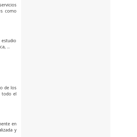
ervicios
les como
l estudio
, ...
o de los
 todo el
mente en
lizada y