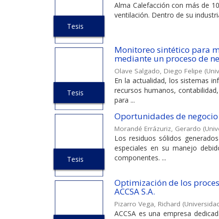
Alma Calefacción con más de 10 a
ventilación. Dentro de su industri
Tesis
Monitoreo sintético para 
mediante un proceso de n
Olave Salgado, Diego Felipe
(
Univ
En la actualidad, los sistemas i
recursos humanos, contabilidad,
Tesis
para ...
Oportunidades de negocio e
Morandé Errázuriz, Gerardo
(
Univ
Los residuos sólidos generados 
especiales en su manejo debido
componentes. ...
Tesis
Optimización de los proce
ACCSA S.A.
Pizarro Vega, Richard
(
Universidad
ACCSA es una empresa dedicada 