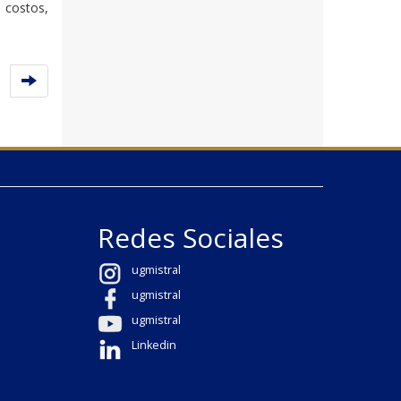
 costos,
Redes Sociales
ugmistral
ugmistral
ugmistral
Linkedin