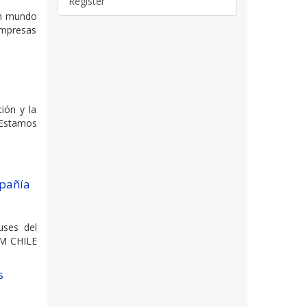
Register
un mundo
empresas
ión y la
 Estamos
mpañía
uses del
EM CHILE
s