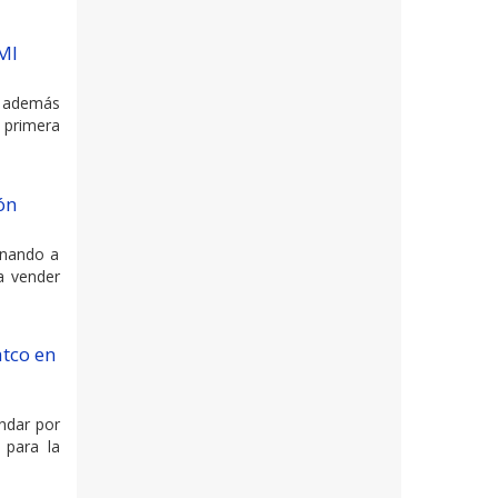
MI
y además
e primera
ón
ionando a
a vender
tco en
ándar por
 para la