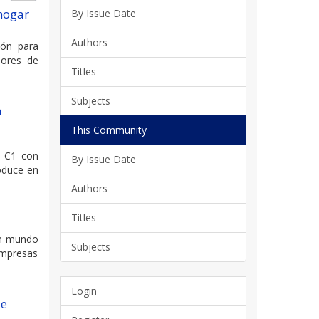
 hogar
By Issue Date
Authors
ión para
dores de
Titles
Subjects
a
This Community
je C1 con
By Issue Date
roduce en
Authors
Titles
un mundo
Subjects
empresas
Login
le