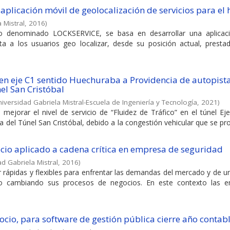
aplicación móvil de geolocalización de servicios para el
 Mistral
,
2016
)
cto denominado LOCKSERVICE, se basa en desarrollar una aplicac
ta a los usuarios geo localizar, desde su posición actual, presta
o en eje C1 sentido Huechuraba a Providencia de autopist
el San Cristóbal
iversidad Gabriela Mistral-Escuela de Ingeniería y Tecnología
,
2021
)
 mejorar el nivel de servicio de “Fluidez de Tráfico” en el túnel E
 del Túnel San Cristóbal, debido a la congestión vehicular que se p
cio aplicado a cadena crítica en empresa de seguridad
d Gabriela Mistral
,
2016
)
r rápidas y flexibles para enfrentar las demandas del mercado y de 
 o cambiando sus procesos de negocios. En este contexto las 
cio, para software de gestión pública cierre año contab