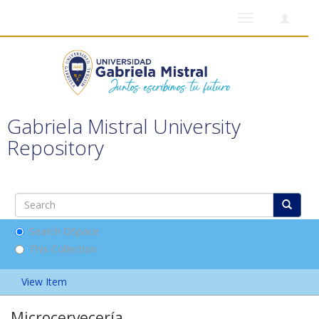
Toggle
navigation
Gabriela Mistral University
Repository
Search DSpace
This Collection
View Item
Microcervecería