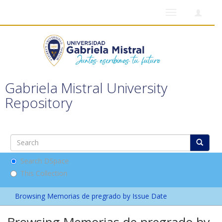
Toggle
navigation
Gabriela Mistral University
Repository
Search DSpace
This Collection
Browsing Memorias de pregrado by Issue Date