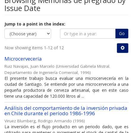
Browsing Memorias de pregrado by
Issue Date
Jump to a point in the index:
Go
Now showing items 1-12 of 12
Microcervecería
Ruiz Navajas, Juan Marcelo
(
Universidad Gabriela Mistral.
Departamento de Ingeniería Comercial
,
1996
)
El presente trabajo busca evaluar una microcervecería en la
ciudad de Santiago. Se entiende por una microcervecería a una
pequeña productora de cerveza artesanal, que en este caso
tiene una capacidad de 120.000 litros al ...
Análisis del comportamiento de la inversión privada
en Chile durante el período 1986-1996
Viruez Blumberg, Rodrigo Armando
(
1996
)
La inversión es el flujo producto en un periodo dado, que es
utilizado para mantener o incrementar el stock de capital de la