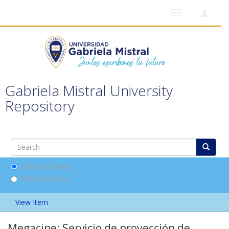
Toggle
navigation
Gabriela Mistral University
Repository
Search DSpace
This Collection
View Item
Megacine: Servicio de proyección de