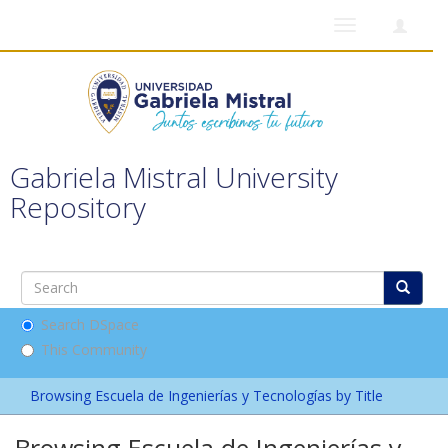
Toggle
navigation
Gabriela Mistral University
Repository
Search DSpace
This Community
Browsing Escuela de Ingenierías y Tecnologías by Title