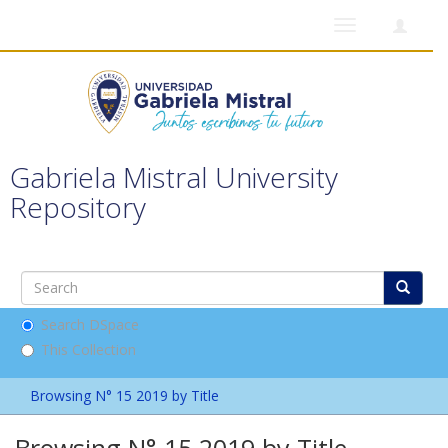
Toggle
navigation
Gabriela Mistral University
Repository
Search DSpace
This Collection
Browsing N° 15 2019 by Title