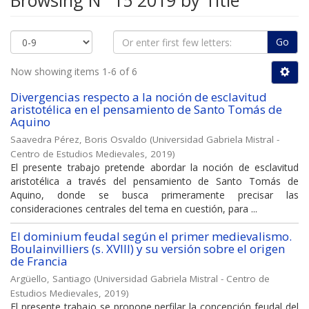
Browsing N° 15 2019 by Title
Go
Now showing items 1-6 of 6
Divergencias respecto a la noción de esclavitud
aristotélica en el pensamiento de Santo Tomás de
Aquino
Saavedra Pérez, Boris Osvaldo
(
Universidad Gabriela Mistral -
Centro de Estudios Medievales
,
2019
)
El presente trabajo pretende abordar la noción de esclavitud
aristotélica a través del pensamiento de Santo Tomás de
Aquino, donde se busca primeramente precisar las
consideraciones centrales del tema en cuestión, para ...
El dominium feudal según el primer medievalismo.
Boulainvilliers (s. XVIII) y su versión sobre el origen
de Francia
Argüello, Santiago
(
Universidad Gabriela Mistral - Centro de
Estudios Medievales
,
2019
)
El presente trabajo se propone perfilar la concepción feudal del