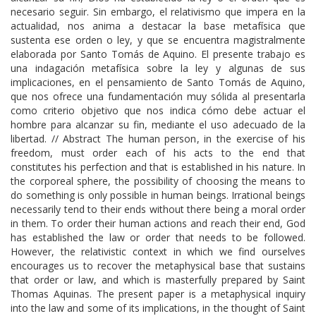
necesario seguir. Sin embargo, el relativismo que impera en la
actualidad, nos anima a destacar la base metafísica que
sustenta ese orden o ley, y que se encuentra magistralmente
elaborada por Santo Tomás de Aquino. El presente trabajo es
una indagación metafísica sobre la ley y algunas de sus
implicaciones, en el pensamiento de Santo Tomás de Aquino,
que nos ofrece una fundamentación muy sólida al presentarla
como criterio objetivo que nos indica cómo debe actuar el
hombre para alcanzar su fin, mediante el uso adecuado de la
libertad. // Abstract The human person, in the exercise of his
freedom, must order each of his acts to the end that
constitutes his perfection and that is established in his nature. In
the corporeal sphere, the possibility of choosing the means to
do something is only possible in human beings. Irrational beings
necessarily tend to their ends without there being a moral order
in them. To order their human actions and reach their end, God
has established the law or order that needs to be followed.
However, the relativistic context in which we find ourselves
encourages us to recover the metaphysical base that sustains
that order or law, and which is masterfully prepared by Saint
Thomas Aquinas. The present paper is a metaphysical inquiry
into the law and some of its implications, in the thought of Saint