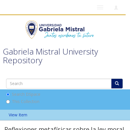
Toggle
navigation
Gabriela Mistral University
Repository
Search DSpace
This Collection
View Item
Reflexiones metafísicas sobre la ley moral