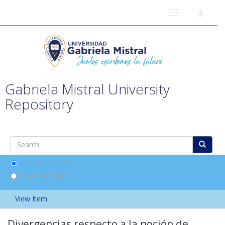
Toggle
navigation
Gabriela Mistral University
Repository
Search DSpace
This Collection
View Item
Divergencias respecto a la noción de