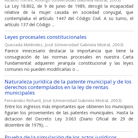
Alcaíno Torres, Rodrigo
(
Universidad Gabriela Mistral
,
2003
)
La Ley 18.802, de 9 de junio de 1989, derogó la incapacidad
relativa de la mujer casada en sociedad conyugal, que
contemplaba el artículo 1447 del Código Civil. A su turno, el
artículo 137 del Código ...
Leyes procesales constitucionales
Quezada Meléndez, José
(
Universidad Gabriela Mistral
,
2003
)
Parece innecesario destacar la importancia que tiene la
consagración de las normas procesales en nuestra Carta
Fundamental: adquieren jerarquía constitucional y las leyes
comunes no pueden modificarlas o ...
Naturaleza jurídica de la patente municipal y de los
derechos contemplados en la ley de rentas
municipales
Fernández Richard, José
(
Universidad Gabriela Mistral
,
2003
)
Entre los ingresos más importantes que obtienen los municipios
figuran los provenientes de las patentes municipales. Hasta la
dictacion del Decreto Ley 3.063 (Diario Oficial de 29 de
diciembre de 1979), ...
Prueba de la simulación de los actos jurídicos