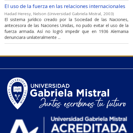
El uso de la fuerza en las relaciones internacionales
Hadad Heresy, Nelson
(
Universidad Gabriela Mistral
,
2003
)
El sistema jurídico creado por la Sociedad de las Naciones,
antecesora de las Naciones Unidas, no pudo evitar el uso de la
fuerza armada. Así no logró impedir que en 1936 Alemania
denunciara unilateralmente ...