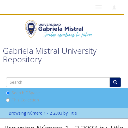
Toggle
navigation
Gabriela Mistral University
Repository
Search DSpace
This Collection
Browsing Número 1 - 2 2003 by Title