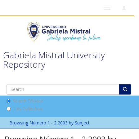
Toggle
navigation
Gabriela Mistral University
Repository
Search DSpace
This Collection
Browsing Número 1 - 2 2003 by Subject