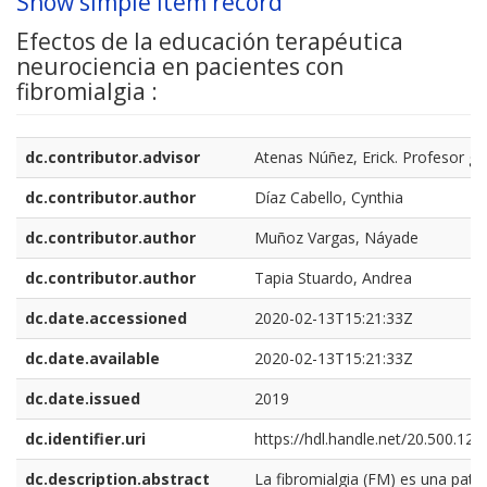
Show simple item record
Efectos de la educación terapéutica
neurociencia en pacientes con
fibromialgia :
dc.contributor.advisor
Atenas Núñez, Erick. Profesor gu
dc.contributor.author
Díaz Cabello, Cynthia
dc.contributor.author
Muñoz Vargas, Náyade
dc.contributor.author
Tapia Stuardo, Andrea
dc.date.accessioned
2020-02-13T15:21:33Z
dc.date.available
2020-02-13T15:21:33Z
dc.date.issued
2019
dc.identifier.uri
https://hdl.handle.net/20.500.12
dc.description.abstract
La fibromialgia (FM) es una pato