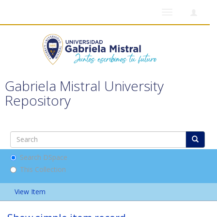
Toggle
navigation
Gabriela Mistral University
Repository
Search DSpace
This Collection
View Item