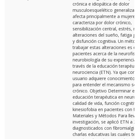
crónica e idiopática de dolor
musculoesquelético generalizad
afecta principalmente a mujeres.
caracteriza por dolor crónico,
sensibilización central, estrés, m
alteraciones del sueño, fatiga ge
y disfunción cognitiva. Un métod
trabajar estas alteraciones es en
pacientes acerca de la neurofisiol
neurobiología de su experiencia d
través de la educación terapéuti
neurociencia (ETN). Ya que con e
usuario adquiere conocimientos 
para entender el mecanismo sobr
crónico. Objetivo Determinar el e
educación terapéutica en neuroci
calidad de vida, función cognitiva
kinesiofobia en pacientes con fib
Materiales y Métodos Para llevar
investigación, se aplicó ETN a 2
diagnosticados con fibromialgia 
charlas educativas las cuales te