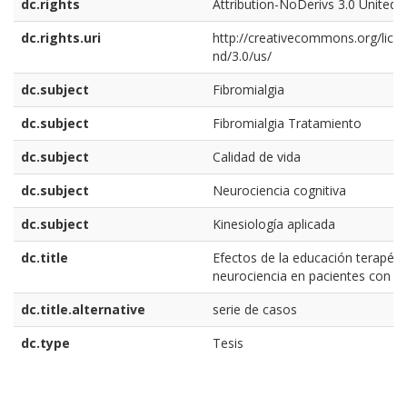
dc.rights
Attribution-NoDerivs 3.0 United 
dc.rights.uri
http://creativecommons.org/lice
nd/3.0/us/
dc.subject
Fibromialgia
dc.subject
Fibromialgia Tratamiento
dc.subject
Calidad de vida
dc.subject
Neurociencia cognitiva
dc.subject
Kinesiología aplicada
dc.title
Efectos de la educación terapéut
neurociencia en pacientes con fib
dc.title.alternative
serie de casos
dc.type
Tesis