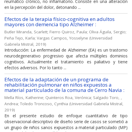
reumático crónico, no inflamatorio. Consiste en una alteración
en la percepción del dolor, detonando ...
Efectos de la terapia físico-cognitiva en adultos
mayores con demencia tipo Alzheimer :
Butler Miranda, Scarlett
;
Fierro Quiroz, Paula
;
Oliva Águila, Sergio
;
Peña Tejo, Karla
;
Vargas Campos, Yosselyne
(
Universidad
Gabriela Mistral
,
2019
)
Introducción: La enfermedad de Alzheimer (EA) es un trastorno
neurodegenerativo progresivo que afecta múltiples dominios
cognitivos. Actualmente el tratamiento es paliativo y tiene
efectos adversos. Por lo tanto ...
Efectos de la adaptación de un programa de
rehabilitación pulmonar en niños expuestos a
material particulado de la comuna de Cerro Navia :
Mella Ríos, Katherine
;
Quinteros Roa, Verónica
;
Salgado Toro, ,
Andrea
;
Toledo Troncoso, Cynthia
(
Universidad Gabriela Mistral
,
2019
)
En el presente estudio de enfoque cuantitativo de tipo
observacional-descriptivo de diseño serie de casos se sometió a
un grupo de niños sanos expuestos a material particulado (MP)