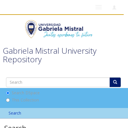
Toggle
navigation
Gabriela Mistral University
Repository
Search DSpace
This Collection
Search