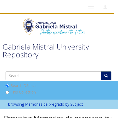
Toggle
navigation
Gabriela Mistral University
Repository
Search DSpace
This Collection
Browsing Memorias de pregrado by Subject