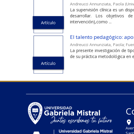
Andreucci Annunziata, Paola
(
Univ
La supervisión clínica es un di
desarrollar. Los objetivos d
intervención),como ...
Artículo
El talento pedagógico: apor
Andreucci Annunziata, Paola
;
Fuen
La presente investigación de tipo
de su práctica metodológica en el
Artículo
C
Aven
Sant