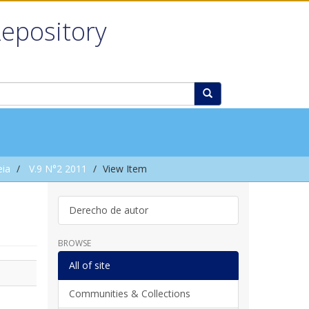
Repository
eia
V.9 N°2 2011
View Item
Derecho de autor
BROWSE
All of site
Communities & Collections