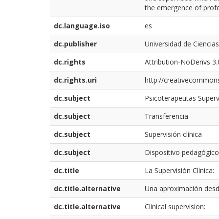
the emergence of profess
dc.language.iso
es
dc.publisher
Universidad de Ciencias
dc.rights
Attribution-NoDerivs 3.
dc.rights.uri
http://creativecommons
dc.subject
Psicoterapeutas Superv
dc.subject
Transferencia
dc.subject
Supervisión clínica
dc.subject
Dispositivo pedagógico
dc.title
La Supervisión Clínica:
dc.title.alternative
Una aproximación desde
dc.title.alternative
Clinical supervision: