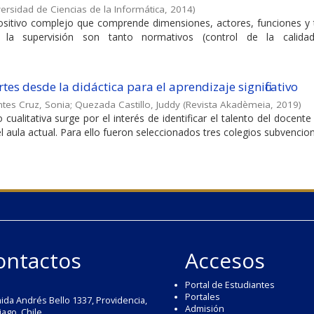
ersidad de Ciencias de la Informática
,
2014
)
spositivo complejo que comprende dimensiones, actores, funciones y 
e la supervisión son tanto normativos (control de la calid
tes desde la didáctica para el aprendizaje significativo
tes Cruz, Sonia
;
Quezada Castillo, Juddy
(
Revista Akadèmeia
,
2019
)
 cualitativa surge por el interés de identificar el talento del docente
 aula actual. Para ello fueron seleccionados tres colegios subvencion
ontactos
Accesos
Portal de Estudiantes
Portales
ida Andrés Bello 1337, Providencia,
Admisión
iago, Chile