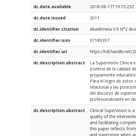
dc.date.available
2018-08-17T19:15:25Z
dc.date.issued
2011
dc.identifier.citation
Akadèmeia V.9 N°2 dici
dc.identifier.issn
07189397
dc.identifier.uri
https://hdl.handle.net/
dc.description.abstract
La Supervisión Clínica 
(control de la calidad 
propiamente educativos 
Para el logro de estos 
relacional y las posici
del discurso de supervi
profesionalizante en di
dc.description.abstract
Clinical Supervision is
quality of the interven
and facilitating competi
this paper reflects fro
and supervisee when ad