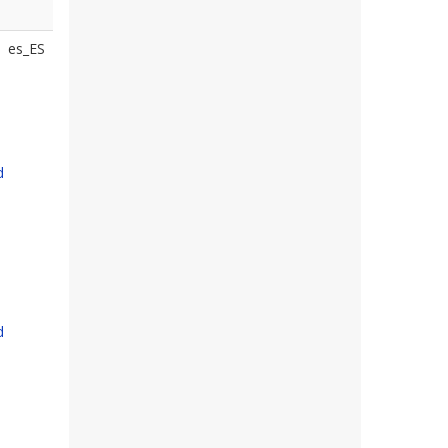
es_ES
d
d