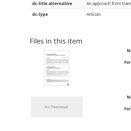
dc.title.alternative
An approach from tran
dc.type
Artículo
Files in this item
N
Fo
N
Fo