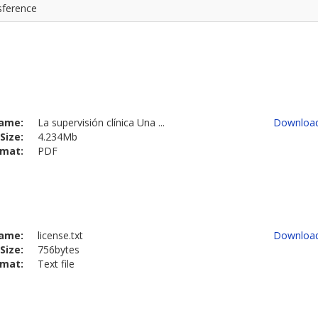
sference
ame:
La supervisión clínica Una ...
Downloa
Size:
4.234Mb
rmat:
PDF
ame:
license.txt
Downloa
Size:
756bytes
rmat:
Text file