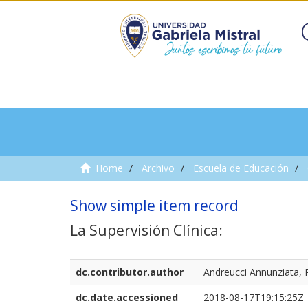
Home
Archivo
Escuela de Educación
Show simple item record
La Supervisión Clínica:
dc.contributor.author
Andreucci Annunziata, 
dc.date.accessioned
2018-08-17T19:15:25Z