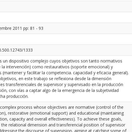
embre 2011 pp: 81 - 93
20.500.12743/1333
es un dispositivo complejo cuyos objetivos son tanto normativos
de la intervención) como restaurativos (soporte emocional) y
(mantener y facilitar la competencia. capacidad y eficacia general).
objetivos, en este trabajo se reflexiona desde la dimensión
ones transferenciales de supervisor y supervisado en la producción
sión, con vías a captar algo de la emergencia de la subjetividad
cha producción.
 a complex process whose objectives are normative (control of the
tion), restorative (emotional support) and educational (maintaining
tion, capacity and overall effectiveness). To achieve these goals,
m the relational dimension and transferencial position of supervisor
dressing the discourse of supervision, aiming at catching some of