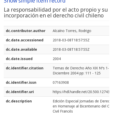
Show simple item record
La responsabilidad por el acto propio y su
incorporación en el derecho civil chileno
dc.contributor.author
Alcaíno Torres, Rodrigo
dc.date.accessioned
2018-03-08T18:57:55Z
dc.date.available
2018-03-08T18:57:55Z
dc.date.issued
2004
dc.identifier.citation
Temas de Derecho Año XIX Nºs 1-2 
Diciembre 2004 pp: 111 - 125
dc.identifier.issn
07163908
dc.identifier.uri
https://hdl.handle.net/20.500.12743/
dc.description
Edición Especial Jornadas de Derecho
en Homenaje al Bicentenario del Có
Civil Francés