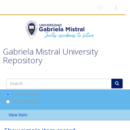
Toggle
navigation
Gabriela Mistral University
Repository
Search DSpace
This Collection
View Item