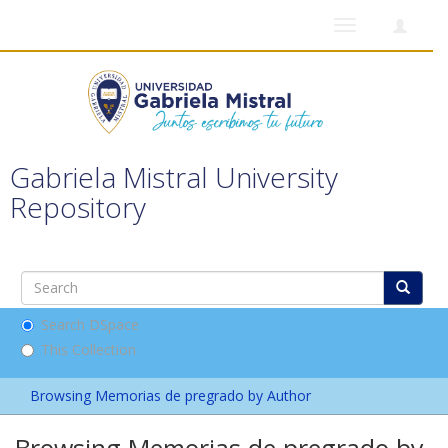
Toggle
navigation
Gabriela Mistral University
Repository
Search DSpace
This Collection
Browsing Memorias de pregrado by Author