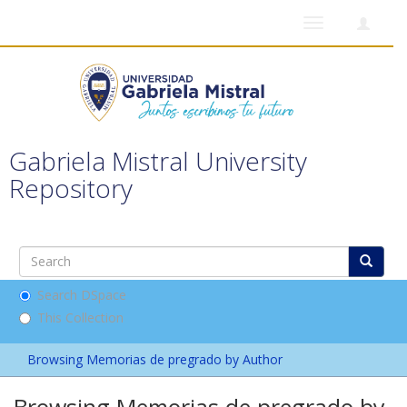
Toggle
navigation
Gabriela Mistral University
Repository
Search DSpace
This Collection
Browsing Memorias de pregrado by Author