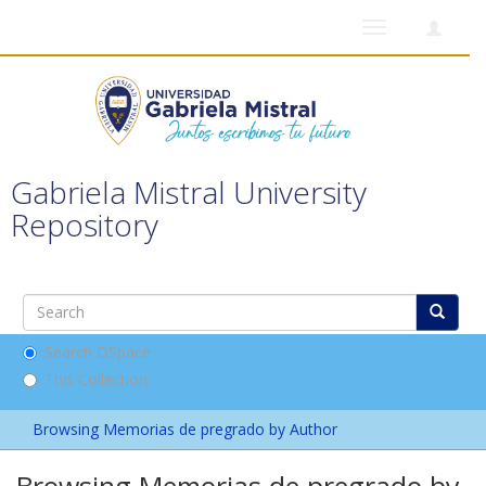
Toggle
navigation
Gabriela Mistral University
Repository
Search DSpace
This Collection
Browsing Memorias de pregrado by Author