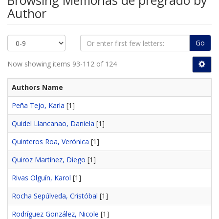
Browsing Memorias de pregrado by
Author
Go
Now showing items 93-112 of 124
Authors Name
Peña Tejo, Karla
[1]
Quidel Llancanao, Daniela
[1]
Quinteros Roa, Verónica
[1]
Quiroz Martínez, Diego
[1]
Rivas Olguín, Karol
[1]
Rocha Sepúlveda, Cristóbal
[1]
Rodríguez González, Nicole
[1]