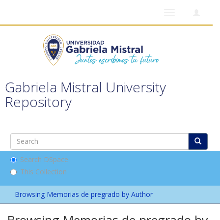
Toggle
navigation
Gabriela Mistral University
Repository
Search DSpace
This Collection
Browsing Memorias de pregrado by Author