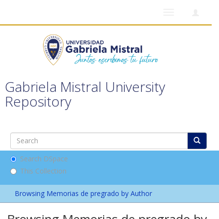
Toggle
navigation
Gabriela Mistral University
Repository
Search DSpace
This Collection
Browsing Memorias de pregrado by Author