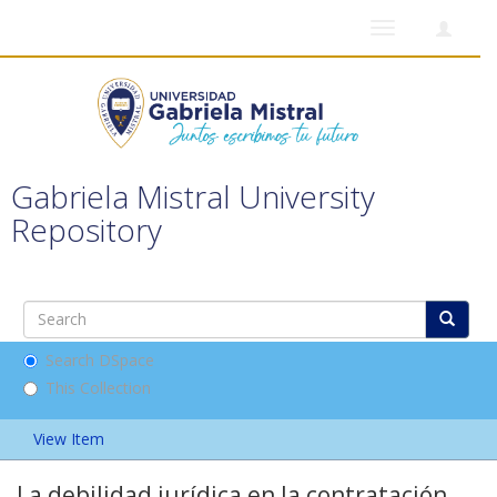
Toggle
navigation
Gabriela Mistral University
Repository
Search DSpace
This Collection
View Item
La debilidad jurídica en la contratación