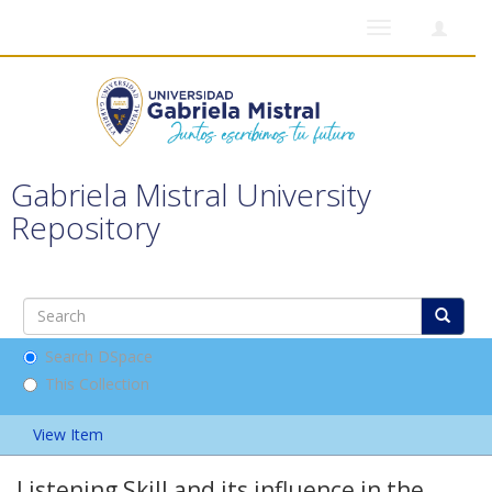
Toggle
navigation
Gabriela Mistral University
Repository
Search DSpace
This Collection
View Item
Listening Skill and its influence in the