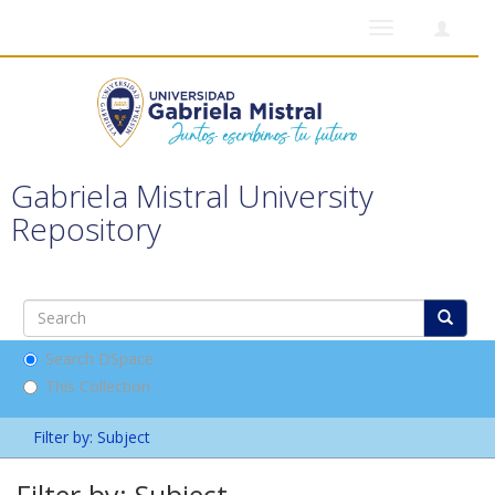
Toggle
navigation
Gabriela Mistral University
Repository
Search DSpace
This Collection
Filter by: Subject