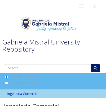
Toggle
navigation
Gabriela Mistral University
Repository
Search DSpace
This Community
Ingeniería Comercial