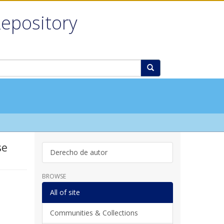
Repository
se
Derecho de autor
BROWSE
All of site
Communities & Collections