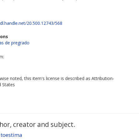
hdl.handle.net/20.500.12743/568
ions
s de pregrado
em:
ise noted, this item's license is described as Attribution-
d States
hor, creator and subject.
autoestima