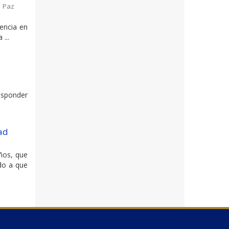
 Paz
rencia en
...
esponder
ad
años, que
do a que