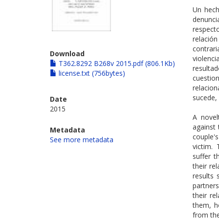
Un hech
denunci
respect
relació
contrar
Download
violenci
T362.8292 B268v 2015.pdf (806.1Kb)
resultad
license.txt (756bytes)
cuestio
relacio
sucede,
Date
2015
A novel
against 
Metadata
couple's
See more metadata
victim.
suffer 
their re
results
partners
their re
them, h
from the