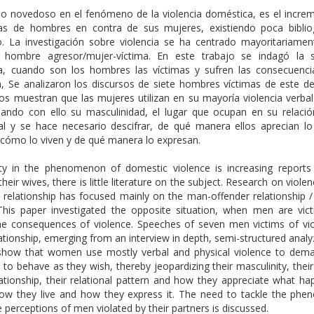
o novedoso en el fenómeno de la violencia doméstica, es el incre
as de hombres en contra de sus mujeres, existiendo poca bibliog
o. La investigación sobre violencia se ha centrado mayoritariamen
n hombre agresor/mujer-víctima. En este trabajo se indagó la s
ia, cuando son los hombres las víctimas y sufren las consecuenci
a, Se analizaron los discursos de siete hombres víctimas de este de
os muestran que las mujeres utilizan en su mayoría violencia verbal 
nando con ello su masculinidad, el lugar que ocupan en su relació
nal y se hace necesario descifrar, de qué manera ellos aprecian lo
 cómo lo viven y de qué manera lo expresan.
ty in the phenomenon of domestic violence is increasing report
their wives, there is little literature on the subject. Research on violen
 relationship has focused mainly on the man-offender relationship /
 This paper investigated the opposite situation, when men are vic
the consequences of violence. Speeches of seven men victims of vio
lationship, emerging from an interview in depth, semi-structured anal
 show that women use mostly verbal and physical violence to dema
 to behave as they wish, thereby jeopardizing their masculinity, their
lationship, their relational pattern and how they appreciate what h
ow they live and how they express it. The need to tackle the ph
 perceptions of men violated by their partners is discussed.