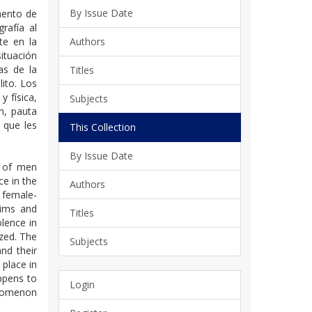
By Issue Date
mento de
rafía al
te en la
Authors
ituación
as de la
Titles
lito. Los
y física,
Subjects
n, pauta
 que les
This Collection
By Issue Date
s of men
ce in the
Authors
 female-
tims and
Titles
lence in
yzed. The
Subjects
nd their
 place in
appens to
Login
enomenon