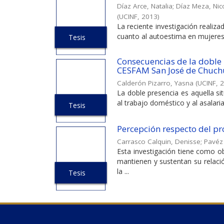
Díaz Arce, Natalia
;
Díaz Meza, Nic
(
UCINF
,
2013
)
La reciente investigación realiza
cuanto al autoestima en mujeres q
Tesis
Consecuencias de la doble p
CESFAM San José de Chuchu
Calderón Pizarro, Yasna
(
UCINF
,
2
La doble presencia es aquella s
al trabajo doméstico y al asalari
Tesis
Percepción respecto del pr
Carrasco Calquin, Denisse
;
Pavéz
Esta investigación tiene como obj
mantienen y sustentan su relac
la ...
Tesis