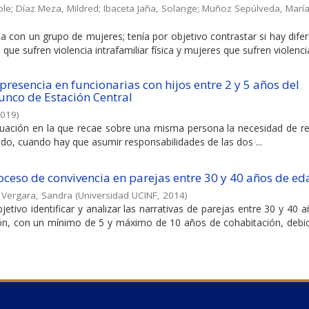
ole
;
Díaz Meza, Mildred
;
Ibaceta Jaña, Solange
;
Muñoz Sepúlveda, María
da con un grupo de mujeres; tenía por objetivo contrastar si hay dife
ue sufren violencia intrafamiliar física y mujeres que sufren violencia 
resencia en funcionarias con hijos entre 2 y 5 años del
nco de Estación Central
019
)
ituación en la que recae sobre una misma persona la necesidad de r
ado, cuando hay que asumir responsabilidades de las dos ...
oceso de convivencia en parejas entre 30 y 40 años de ed
 Vergara, Sandra
(
Universidad UCINF
,
2014
)
etivo identificar y analizar las narrativas de parejas entre 30 y 40 
ión, con un mínimo de 5 y máximo de 10 años de cohabitación, debi