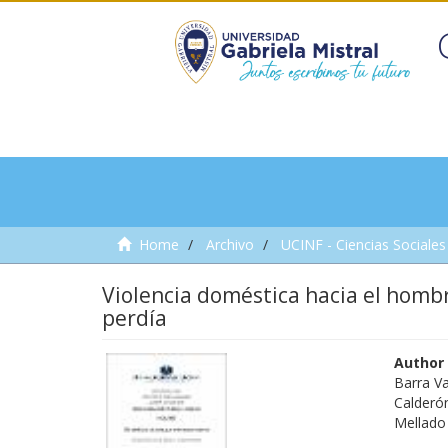
Home
Archivo
UCINF - Ciencias Sociales 
Violencia doméstica hacia el hombr
perdía
Author
Barra V
Calderó
Mellado 