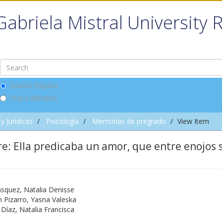
Gabriela Mistral University 
Search DSpace
This Collection
y Jurídicas
Psicología
Memorias de pregrado
View Item
e: Ella predicaba un amor, que entre enojos 
asquez, Natalia Denisse
n Pizarro, Yasna Valeska
Díaz, Natalia Francisca