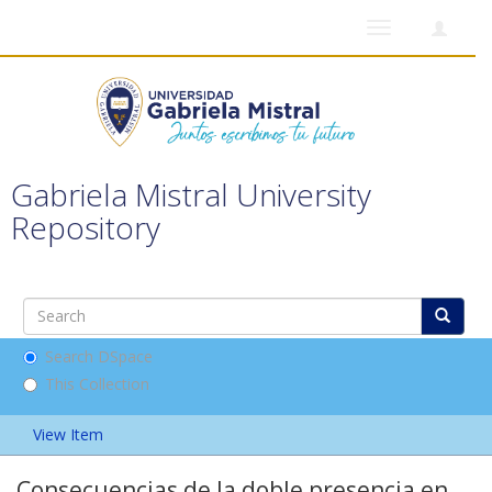
Toggle
navigation
Gabriela Mistral University
Repository
Search DSpace
This Collection
View Item
Consecuencias de la doble presencia en