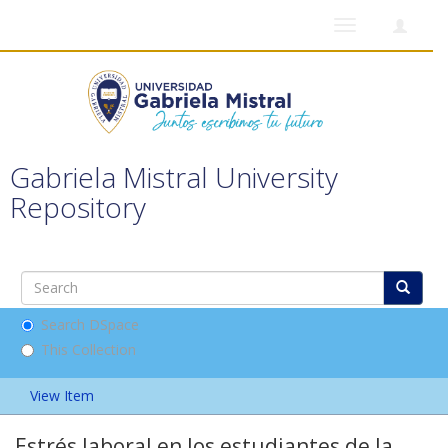
Toggle
navigation
Gabriela Mistral University
Repository
Search DSpace
This Collection
View Item
Estrés laboral en los estudiantes de la