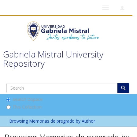
Toggle
navigation
Gabriela Mistral University
Repository
Search DSpace
This Collection
Browsing Memorias de pregrado by Author