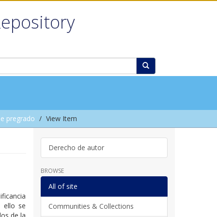
Repository
e pregrado
View Item
Derecho de autor
BROWSE
All of site
ificancia
 ello se
Communities & Collections
dos de la