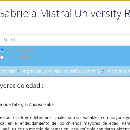
Gabriela Mistral University 
Search DSpace
This Collection
omercial
Ingeniería Comercial, mención Economía
Memorias d
yores de edad :
 Guartatanga, Andrea Isabel
estudio se logró determinar cuales son las variables con mayor sign
tica, en el endeudamiento de los chilenos mayores de edad. Para
el análisis de un modelo de regresión lineal múltiple,con datos obteni