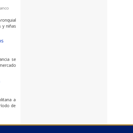
vanco
ronquial
s y niñas
os
ancia se
l mercado
a
litana a
ríodo de