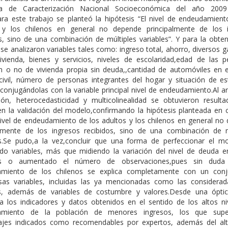
ta de Caracterización Nacional Socioeconómica del año 2009
ara este trabajo se planteó la hipótesis “El nivel de endeudamient
 y los chilenos en general no depende principalmente de los 
s, sino de una combinación de múltiples variables”. Y para la obten
e analizaron variables tales como: ingreso total, ahorro, diversos 
vivienda, bienes y servicios, niveles de escolaridad,edad de las p
n o no de vivienda propia sin deuda,,cantidad de automóviles en e
civil, número de personas integrantes del hogar y situación de est
 conjugándolas con la variable principal nivel de endeudamiento.Al an
ción, heterocedasticidad y multicolinealidad se obtuvieron result
en la validación del modelo,confirmando la hipótesis planteada en 
nivel de endeudamiento de los adultos y los chilenos en general no
almente de los ingresos recibidos, sino de una combinación de m
es.Se pudo,a la vez,concluir que una forma de perfeccionar el m
do variables, más que midiendo la variación del nivel de deuda e
os o aumentado el número de observaciones,pues sin duda
miento de los chilenos se explica completamente con un con
as variables, incluidas las ya mencionadas como las considerad
s, además de variables de costumbre y valores.Desde una óptic
a los indicadores y datos obtenidos en el sentido de los altos ni
amiento de la población de menores ingresos, los que supe
ajes indicados como recomendables por expertos, además del al