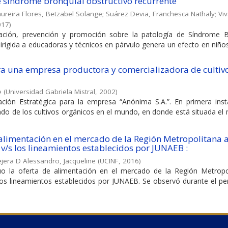
re síndrome bronquial obstructivo recurrente
ureira Flores, Betzabel Solange
;
Suárez Devia, Franchesca Nathaly
;
Vi
017
)
cación, prevención y promoción sobre la patología de Síndrome B
rigida a educadoras y técnicos en párvulo genera un efecto en niño
para una empresa productora y comercializadora de cultiv
e
(
Universidad Gabriela Mistral
,
2002
)
cación Estratégica para la empresa “Anónima S.A.”. En primera inst
ado de los cultivos orgánicos en el mundo, en donde está situada e
 alimentación en el mercado de la Región Metropolitana 
v/s los lineamientos establecidos por JUNAEB :
ejera D Alessandro, Jacqueline
(
UCINF
,
2016
)
lúo la oferta de alimentación en el mercado de la Región Metropo
os lineamientos establecidos por JUNAEB. Se observó durante el pe