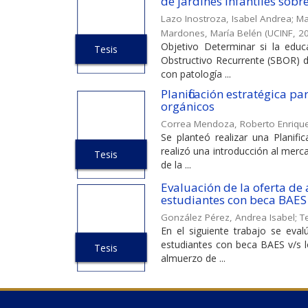
de jardines infantiles sob
Lazo Inostroza, Isabel Andrea
;
Ma
Mardones, María Belén
(
UCINF
,
2
Objetivo Determinar si la edu
Tesis
Obstructivo Recurrente (SBOR) di
con patología ...
Planificación estratégica 
orgánicos
Correa Mendoza, Roberto Enriqu
Se planteó realizar una Planifi
realizó una introducción al merc
Tesis
de la ...
Evaluación de la oferta de
estudiantes con beca BAES 
González Pérez, Andrea Isabel
;
T
En el siguiente trabajo se eva
estudiantes con beca BAES v/s l
Tesis
almuerzo de ...