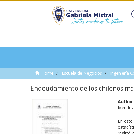
Home
Escuela de Negocios
Ingeniería C
Endeudamiento de los chilenos ma
Author
Mendoza
En este 
estadís
realizó 