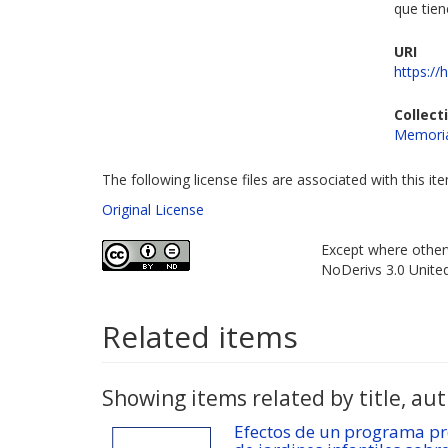
que tien
URI
https://
Collect
Memoria
The following license files are associated with this it
Original License
Except where otherw
NoDerivs 3.0 Unite
Related items
Showing items related by title, aut
Efectos de un programa pre