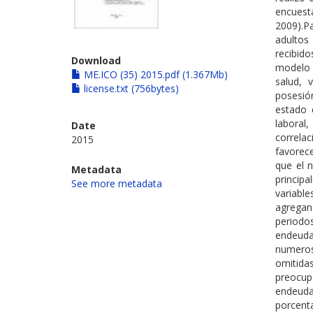
encues
2009).P
adultos
recibido
Download
modelo s
ME.ICO (35) 2015.pdf (1.367Mb)
salud, 
license.txt (756bytes)
posesió
estado 
laboral,
Date
correla
2015
favorec
que el 
Metadata
princip
See more metadata
variabl
agregan
period
endeuda
numeros
omitida
preocup
endeud
porcent