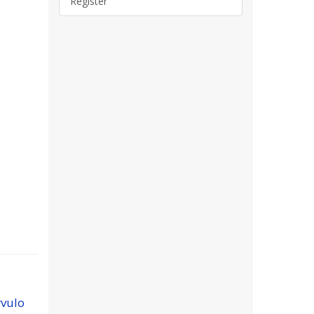
Register
rvulo