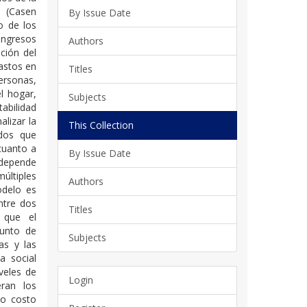
 (Casen
By Issue Date
o de los
ingresos
Authors
ción del
gastos en
Titles
ersonas,
l hogar,
Subjects
abilidad
alizar la
This Collection
ados que
cuanto a
By Issue Date
 depende
últiples
Authors
odelo es
ntre dos
Titles
 que el
junto de
Subjects
as y las
a social
veles de
Login
ran los
to costo