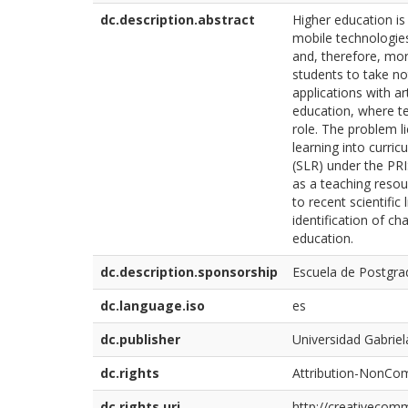
dc.description.abstract
Higher education is
mobile technologies
and, therefore, mo
students to take no
applications with ar
education, where t
role. The problem li
learning into curric
(SLR) under the PR
as a teaching resou
to recent scientific
identification of ch
education.
dc.description.sponsorship
Escuela de Postgrad
dc.language.iso
es
dc.publisher
Universidad Gabriel
dc.rights
Attribution-NonCom
dc.rights.uri
http://creativecomm