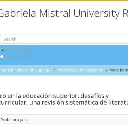
Gabriela Mistral University 
Search DSpace
This Collection
 para la Educación Superior
memorias de postgrado
View Ite
co en la educación superior: desafíos y
urricular, una revisión sistemática de literat
 Profesora guía.