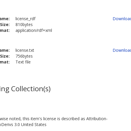
ame:
license_rdf
Downloa
Size:
810bytes
rmat:
application/rdf+xml
ame:
license.txt
Downloa
Size:
756bytes
rmat:
Text file
ng Collection(s)
ise noted, this item's license is described as Attribution-
erivs 3.0 United States