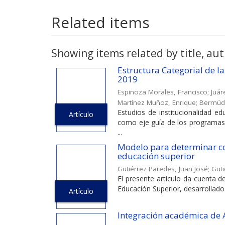
Related items
Showing items related by title, aut
Estructura Categorial de l
2019
Espinoza Morales, Francisco
;
Juár
Martínez Muñoz, Enrique
;
Bermúde
Estudios de institucionalidad ed
Artículo
como eje guía de los programas 
...
Modelo para determinar com
educación superior
Gutiérrez Paredes, Juan José
;
Guti
El presente artículo da cuenta d
Educación Superior, desarrollado 
Artículo
Integración académica de A