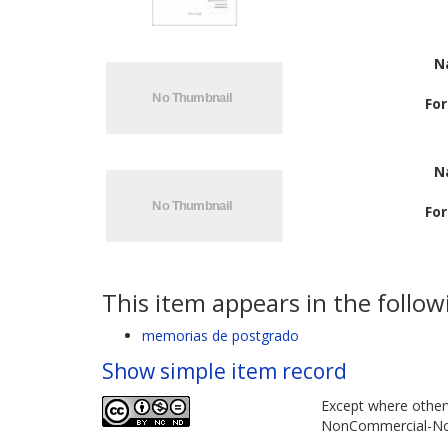
N
Fo
N
Fo
This item appears in the followi
memorias de postgrado
Show simple item record
Except where otherw
NonCommercial-NoD