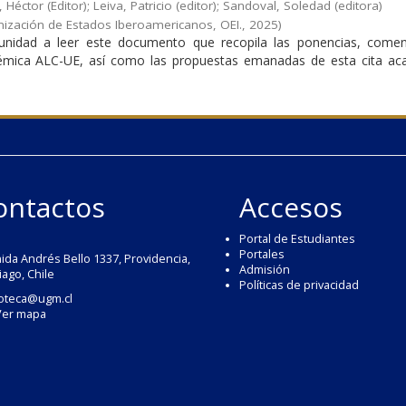
Héctor (Editor)
;
Leiva, Patricio (editor)
;
Sandoval, Soledad (editora)
anización de Estados Iberoamericanos, OEI.
,
2025
)
tunidad a leer este documento que recopila las ponencias, comen
émica ALC-UE, así como las propuestas emanadas de esta cita ac
ontactos
Accesos
Portal de Estudiantes
Portales
ida Andrés Bello 1337, Providencia,
Admisión
iago, Chile
Políticas de privacidad
ioteca@ugm.cl
Ver mapa