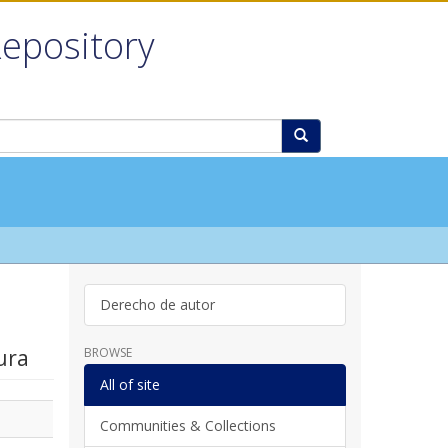
Repository
m
Derecho de autor
ura
BROWSE
All of site
Communities & Collections