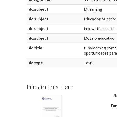
dc.subject
M-learning
dc.subject
Educación Superior
dc.subject
Innovación curricul
dc.subject
Modelo educativo
dc.title
El m-learning como 
oportunidades para l
dc.type
Tesis
Files in this item
N
Fo