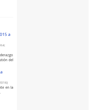
2015 a
isa
;
liderazgo
tión del
la
2016
)
nte en la
.