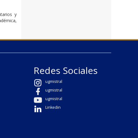
tarios y
adémica,
Redes Sociales
ugmistral
ugmistral
ugmistral
Linkedin