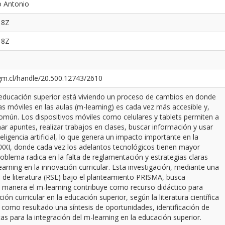
io Antonio
18Z
18Z
ugm.cl/handle/20.500.12743/2610
a educación superior está viviendo un proceso de cambios en donde
as móviles en las aulas (m-learning) es cada vez más accesible y,
omún. Los dispositivos móviles como celulares y tablets permiten a
ar apuntes, realizar trabajos en clases, buscar información y usar
eligencia artificial, lo que genera un impacto importante en la
 XXI, donde cada vez los adelantos tecnológicos tienen mayor
oblema radica en la falta de reglamentación y estrategias claras
earning en la innovación curricular. Esta investigación, mediante una
a de literatura (RSL) bajo el planteamiento PRISMA, busca
 manera el m-learning contribuye como recurso didáctico para
ón curricular en la educación superior, según la literatura científica
 como resultado una síntesis de oportunidades, identificación de
as para la integración del m-learning en la educación superior.