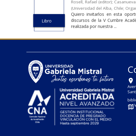
Rosell, Rafael (editor)
;
Casanueva, 
(
Universidad del Alba, Chile; Org
Quiero invitarlos en esta opor
discursos de la V Cumbre Acad
Libro
realizada por nuestra ...
C
Aven
Sant
bibl