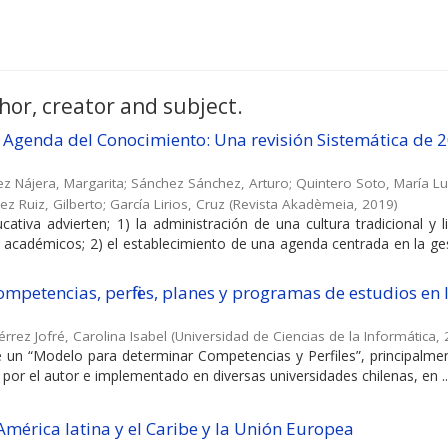
hor, creator and subject.
a Agenda del Conocimiento: Una revisión Sistemática de 
ez Nájera, Margarita
;
Sánchez Sánchez, Arturo
;
Quintero Soto, María Lu
z Ruiz, Gilberto
;
García Lirios, Cruz
(
Revista Akadèmeia
,
2019
)
ucativa advierten; 1) la administración de una cultura tradicional y 
académicos; 2) el establecimiento de una agenda centrada en la ges
petencias, perfiles, planes y programas de estudios en 
érrez Jofré, Carolina Isabel
(
Universidad de Ciencias de la Informática
,
e un “Modelo para determinar Competencias y Perfiles”, principalme
por el autor e implementado en diversas universidades chilenas, en ..
mérica latina y el Caribe y la Unión Europea