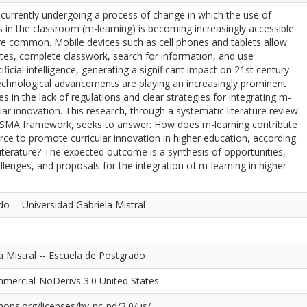
 currently undergoing a process of change in which the use of
 in the classroom (m-learning) is becoming increasingly accessible
re common. Mobile devices such as cell phones and tablets allow
tes, complete classwork, search for information, and use
tificial intelligence, generating a significant impact on 21st century
echnological advancements are playing an increasingly prominent
es in the lack of regulations and clear strategies for integrating m-
ular innovation. This research, through a systematic literature review
ISMA framework, seeks to answer: How does m-learning contribute
rce to promote curricular innovation in higher education, according
 literature? The expected outcome is a synthesis of opportunities,
allenges, and proposals for the integration of m-learning in higher
o -- Universidad Gabriela Mistral
a Mistral -- Escuela de Postgrado
mercial-NoDerivs 3.0 United States
ons.org/licenses/by-nc-nd/3.0/us/