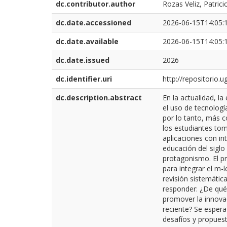
dc.contributor.author
Rozas Veliz, Patric
dc.date.accessioned
2026-06-15T14:05:
dc.date.available
2026-06-15T14:05:
dc.date.issued
2026
dc.identifier.uri
http://repositorio.
dc.description.abstract
En la actualidad, l
el uso de tecnologí
por lo tanto, más c
los estudiantes tom
aplicaciones con int
educación del siglo
protagonismo. El pr
para integrar el m-l
revisión sistemátic
responder: ¿De qué
promover la innovaci
reciente? Se espera
desafíos y propuest