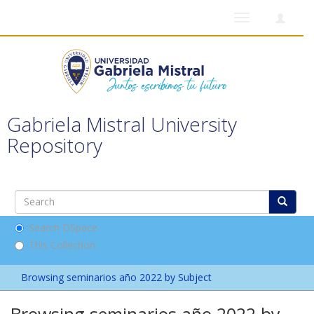
Toggle
navigation
Gabriela Mistral University
Repository
Search DSpace
This Collection
Browsing seminarios año 2022 by Subject