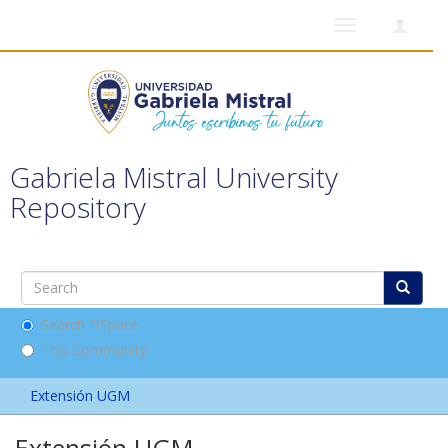
Toggle
navigation
Gabriela Mistral University
Repository
Search DSpace
This Community
Extensión UGM