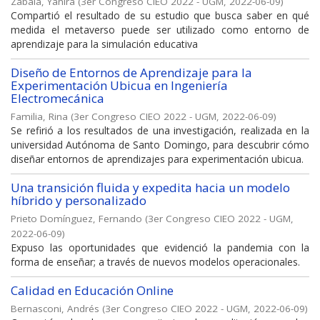
Zabala, Yanira
(
3er Congreso CIEO 2022 - UGM
,
2022-06-09
)
Compartió el resultado de su estudio que busca saber en qué
medida el metaverso puede ser utilizado como entorno de
aprendizaje para la simulación educativa
Diseño de Entornos de Aprendizaje para la
Experimentación Ubicua en Ingeniería
Electromecánica
Familia, Rina
(
3er Congreso CIEO 2022 - UGM
,
2022-06-09
)
Se refirió a los resultados de una investigación, realizada en la
universidad Autónoma de Santo Domingo, para descubrir cómo
diseñar entornos de aprendizajes para experimentación ubicua.
Una transición fluida y expedita hacia un modelo
híbrido y personalizado
Prieto Domínguez, Fernando
(
3er Congreso CIEO 2022 - UGM
,
2022-06-09
)
Expuso las oportunidades que evidenció la pandemia con la
forma de enseñar; a través de nuevos modelos operacionales.
Calidad en Educación Online
Bernasconi, Andrés
(
3er Congreso CIEO 2022 - UGM
,
2022-06-09
)