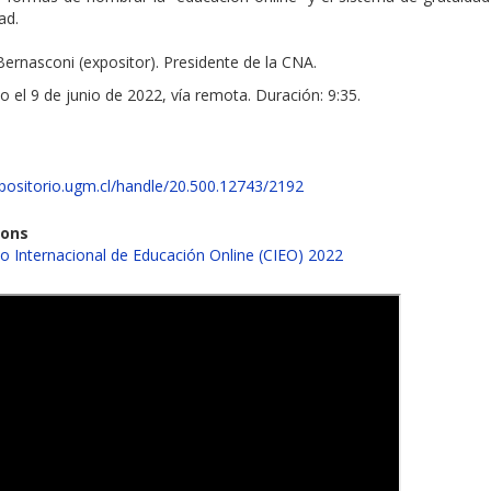
ad.
ernasconi (expositor). Presidente de la CNA.
o el 9 de junio de 2022, vía remota. Duración: 9:35.
epositorio.ugm.cl/handle/20.500.12743/2192
ions
o Internacional de Educación Online (CIEO) 2022