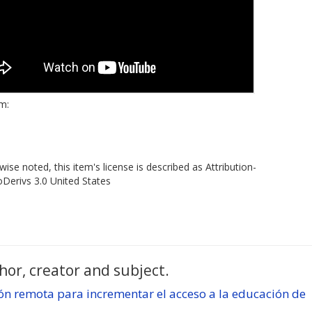
em:
ise noted, this item's license is described as Attribution-
erivs 3.0 United States
hor, creator and subject.
ón remota para incrementar el acceso a la educación de