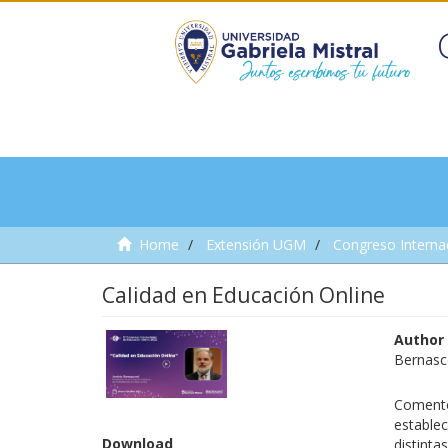
Home
Extensión UGM
Congreso Internac
Calidad en Educación Online
Author
Bernasc
Coment
estable
Download
distinta