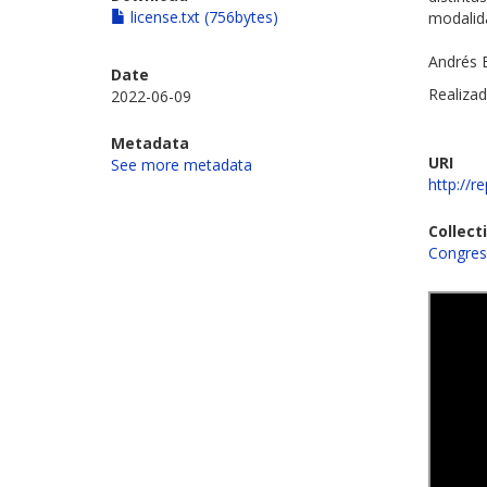
license.txt (756bytes)
modalid
Andrés B
Date
Realizad
2022-06-09
Metadata
URI
See more metadata
http://r
Collect
Congres