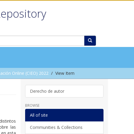
Repository
ación Online (CIEO) 2022
View Item
Derecho de autor
BROWSE
All of site
stintos
obre las
Communities & Collections
 en esta