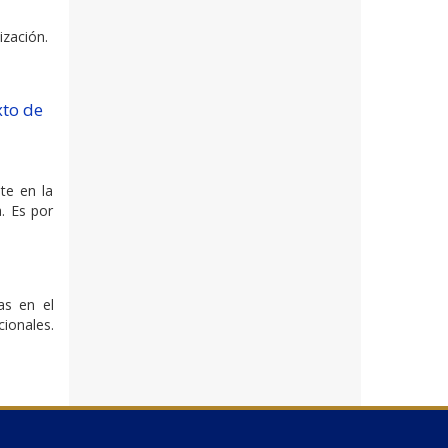
ización.
xto de
te en la
. Es por
as en el
cionales.