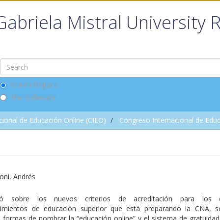
Gabriela Mistral University 
Search DSpace
This Collection
ional de Educación Online (CIEO)
Congreso Internacional de Educ
oni, Andrés
ó sobre los nuevos criterios de acreditación para los di
cimientos de educación superior que está preparando la CNA, s
s formas de nombrar la “educación online” y el sistema de gratuidad