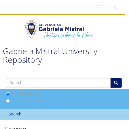
Toggle
navigation
Gabriela Mistral University
Repository
Search DSpace
This Community
Search