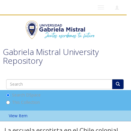
Toggle
navigation
Gabriela Mistral University
Repository
Search DSpace
This Collection
View Item
La escuela escotista en el Chile colonial