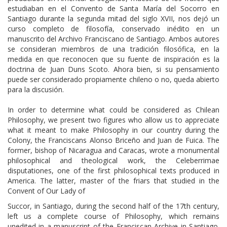
estudiaban en el Convento de Santa María del Socorro en
Santiago durante la segunda mitad del siglo XVII, nos dejó un
curso completo de filosofía, conservado inédito en un
manuscrito del Archivo Franciscano de Santiago. Ambos autores
se consideran miembros de una tradición filosófica, en la
medida en que reconocen que su fuente de inspiración es la
doctrina de Juan Duns Scoto. Ahora bien, si su pensamiento
puede ser considerado propiamente chileno o no, queda abierto
para la discusión.
In order to determine what could be considered as Chilean
Philosophy, we present two figures who allow us to appreciate
what it meant to make Philosophy in our country during the
Colony, the Franciscans Alonso Briceño and Juan de Fuica. The
former, bishop of Nicaragua and Caracas, wrote a monumental
philosophical and theological work, the Celeberrimae
disputationes, one of the first philosophical texts produced in
America. The latter, master of the friars that studied in the
Convent of Our Lady of
Succor, in Santiago, during the second half of the 17th century,
left us a complete course of Philosophy, which remains
unedited in a manuscript of the Franciscan Archive in Santiago.