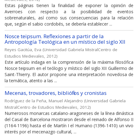
Estas páginas tienen la finalidad de exponer la opinión de
Averroes con respecto a la posibilidad de eventos
sobrenaturales, así como sus consecuencias para la relación
que, según el sabio cordobés, se debería establecer ...
Nosce teipsum. Reflexiones a partir de la
Antropología Teológica en un místico del siglo XII
Reyes Gacitúa, Eva
(
Universidad Gabriela MistralCentro de
Estudios Medievales
,
2012
)
Este artículo indaga en la comprensión de la máxima filosófica
Nosce teipsum en el teólogo y místico del siglo XII Guillermo de
Saint-Thierry. El autor propone una interpretación novedosa de
la temática, atento a las ...
Mecenas, trovadores, bibliófilos y cronistas
Rodríguez de la Peña, Manuel Alejandro
(
Universidad Gabriela
MistralCentro de Estudios Medievales
,
2012
)
Numerosos monarcas catalano-aragoneses de la línea dinástica
del Casal de Barcelona mostraron desde el reinado de Alfonso II
(1164-1196) hasta el de Martín I el Humano (1396-1410) un vivo
interés por el mecenazgo cultural, ...