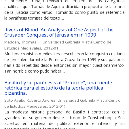
El presente trabajo revisará el empleo de las categorías
analíticas que Tomás de Aquino dilucida a propósito de la teoría
de la justicia como virtud. Tomando como punto de referencia
la paráfrasis tomista del texto ...
Rivers of Blood: An Analysis of One Aspect of the
Crusader Conquest of Jerusalem in 1099
Madden, Thomas F.
(
Universidad Gabriela MistralCentro de
Estudios Medievales
,
2012-01
)
Muchos cronistas medievales describieron la conquista cristiana
de Jerusalén durante la Primera Cruzada en 1099 y sus palabras
han sido repetidas desde entonces sin mayor cuestionamiento.
Tan horrible como pudo haber ...
Basilio I y su parénesis al “Príncipe”, una fuente
retórica para el estudio de la teoría política
bizantina.
Soto Ayala, Roberto Andrés
(
Universidad Gabriela MistralCentro
de Estudios Medievales
,
2012-01
)
La modesta historia personal de Basilio I contrasta con la
grandeza de su gobierno desde el trono de Constantinopla. Sus
aciertos en materia de política exterior e interior y su