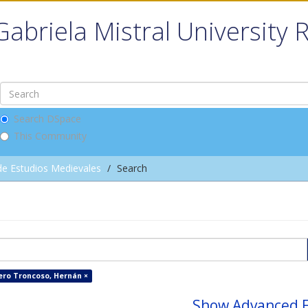
Gabriela Mistral University 
Search DSpace
This Community
de Estudios Medievales
Search
ero Troncoso, Hernán ×
Show Advanced F