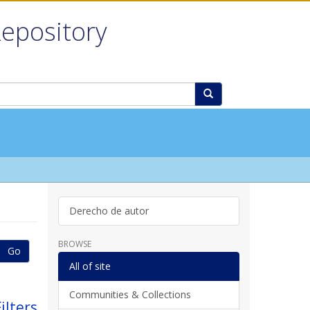
Repository
Derecho de autor
BROWSE
Go
All of site
Communities & Collections
ilters