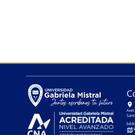
C
Aven
Sant
bibl