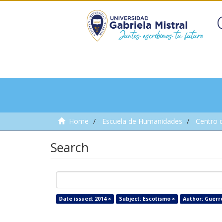
Home
Escuela de Humanidades
Centro 
Search
Date issued: 2014 ×
Subject: Escotismo ×
Author: Guerr