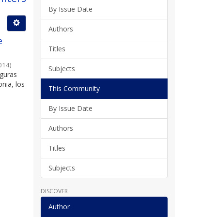
By Issue Date
Authors
e
Titles
014
)
Subjects
iguras
onia, los
This Community
By Issue Date
Authors
Titles
Subjects
DISCOVER
Author