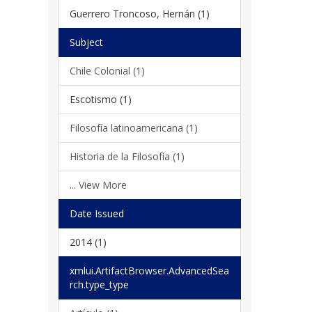
Guerrero Troncoso, Hernán (1)
Subject
Chile Colonial (1)
Escotismo (1)
Filosofía latinoamericana (1)
Historia de la Filosofía (1)
... View More
Date Issued
2014 (1)
xmlui.ArtifactBrowser.AdvancedSea
rch.type_type