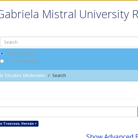
Gabriela Mistral University 
Search DSpace
This Community
de Estudios Medievales
Search
ro Troncoso, Hernán ×
Show Advanced F