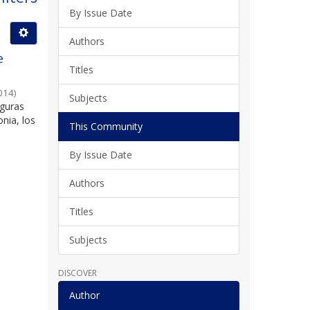
By Issue Date
Authors
e
Titles
014
)
Subjects
iguras
onia, los
This Community
By Issue Date
Authors
Titles
Subjects
DISCOVER
Author