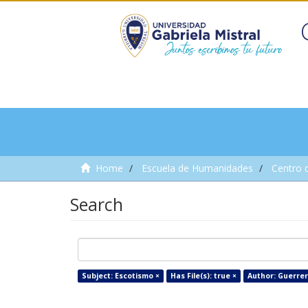
Home
Escuela de Humanidades
Centro 
Search
Subject: Escotismo ×
Has File(s): true ×
Author: Guerre