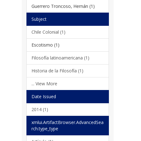
Guerrero Troncoso, Hernán (1)
Subject
Chile Colonial (1)
Escotismo (1)
Filosofía latinoamericana (1)
Historia de la Filosofía (1)
... View More
Date Issued
2014 (1)
xmlui.ArtifactBrowser.AdvancedSea
rch.type_type