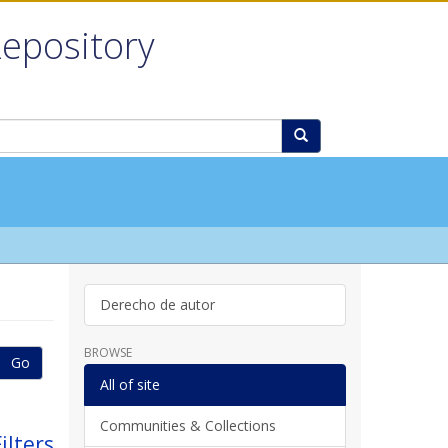
Repository
Derecho de autor
BROWSE
Go
All of site
Communities & Collections
ilters