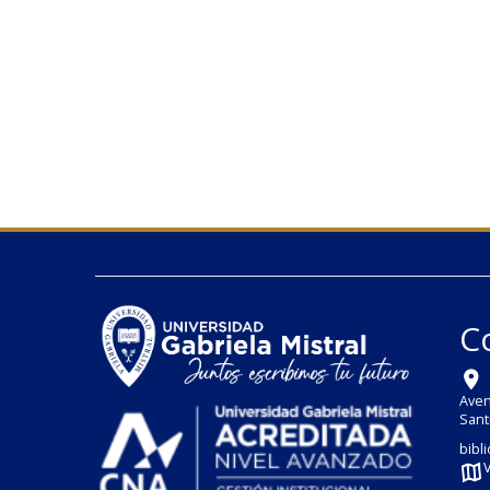
C
Aven
Sant
bibl