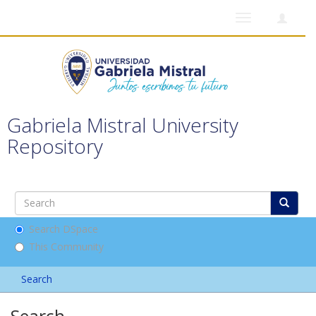
Toggle
navigation
Gabriela Mistral University
Repository
Search DSpace
This Community
Search